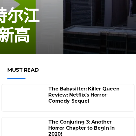
特尔江
收新高
MUST READ
The Babysitter: Killer Queen
Review: Netflix’s Horror-
Comedy Sequel
The Conjuring 3: Another
Horror Chapter to Begin in
2020!