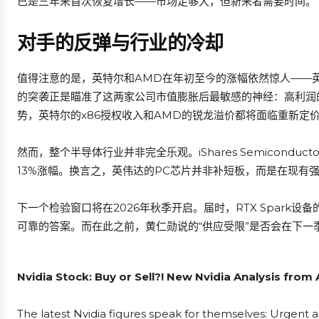
已是三年来首次恢复增长——市场足够大，但新来者需要时间。
对手的反弹与行业的冷却
值得注意的是，英特尔和AMD在年初至今的涨幅依然惊人——英特
的突袭正是瞄准了这两家公司市值膨胀后最敏感的神经：高利润的
势，英特尔的x86授权收入和AMD的锐龙溢价都将面临重新定
然而，整个半导体行业并非完全乐观。iShares Semiconduc
13%涨幅。换言之，英伟达的PC芯片并非补短板，而是在现有
下一个检验窗口将在2026年秋季开启。届时，RTX Spark
可靠的答案。而在此之前，黄仁勋说的“供应受限”是否会在下一
Nvidia Stock: Buy or Sell?! New Nvidia Analysis from
The latest Nvidia figures speak for themselves: Urgent ac