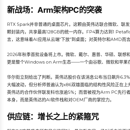
新战场：Arm架构PC的突袭
RTX Spark并非普通的桌面芯片。这颗由英伟达联合微软、联发科
颗封装内，共享最高128GB的统一内存。FP4算力达到1 Pet
言，这意味着AI应用从云端“下放”到桌面；对英特尔和AMD而
2026年秋季首批设备将上市。微软、戴尔、惠普、华硕、联想
更是整个Windows on Arm生态——一个由谷歌、微软和
华尔街立刻给出了判断。英伟达股价在该消息公布当日飙升6.3%；
大幅波动，但分析师普遍认为x86双雄面临的结构性风险正在上升。
英伟达的合作伙伴联发科也涨逾5%；而曾被视为Arm PC先行
本身，而是英伟达的AI软件栈和对OEM厂商的掌控力。
供应链：增长之上的紧箍咒