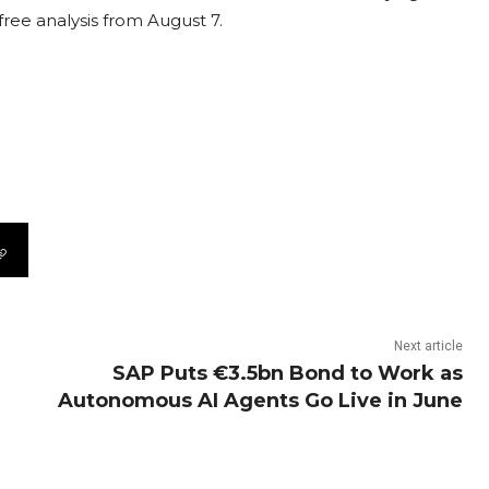
free analysis from August 7.
Next article
SAP Puts €3.5bn Bond to Work as
Autonomous AI Agents Go Live in June