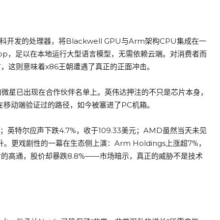
开发的处理器，将Blackwell GPU与Arm架构CPU集成在一
aflop，足以在本地运行大型语言模型，无需依赖云端。对消费者而
言，这则意味着x86王朝遭遇了真正的正面冲击。
和微星已出现在合作伙伴名单上。英伟达押注的不只是芯片本身，
苹果在移动端验证过的路径，如今被塞进了PC机箱。
英特尔应声下跌4.7%，收于109.33美元；AMD虽然当天未见
更戏剧性的一幕在生态侧上演：Arm Holdings上涨超7%，
者的高通，股价却暴跌8.8%——市场暗示，真正的威胁不是技术