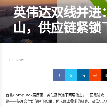
英伟达双线并进
山，供应链紧锁下
JUNE 3, 2026
台北Computex展厅里，黄仁勋传递了两层信息。一面是进攻—
讯——芯片交付即便创下纪录，仍未跟上需求的脚步。这位CE