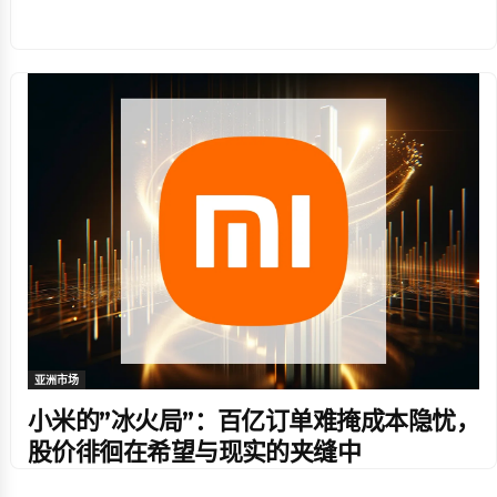
亚洲市场
小米的”冰火局”：百亿订单难掩成本隐忧，
股价徘徊在希望与现实的夹缝中