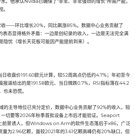
。他承认Nvidia已确保了“非常、非常强劲的增长”所需产能，
视。
元营收——环比增长20%，同比飙涨85%。数据中心业务贡献了
张”的表态显得格外矛盾：一边是创纪录的收入，一边是无法完全满
是隐忧（增长天花板可能因产能提前到来）。
当日收盘价191.60欧元计算，较52周高点仍低约4.7%；年初至今
报道给出的是191.58欧元、当日微跌0.7%，RSI指标落在44.2
，也未恐慌。
域的主导地位已充分定价，数据中心业务贡献了92%的收入，短
切要等2026年秋季首批设备上市后才能验证。Seaport
在技术上前景诱人，但Windows on Arm的软件生态落后于x86，广泛
为2.96亿颗，虽较2021年的3.61亿颗高峰仍有20%缺口，但