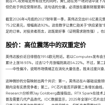
就在PC攻势吸走所有目光的同时，黄仁勋在另一场对话中泼下冷水
但仍处于供应受限状态。这句话的分量，必须放在最新财报里审
截至2026年4月底的2027财年第一季，英伟达交出81.6亿美
75.2亿美元，增幅高达92%。这些数字让黄仁勋关于“供应紧
足的订单。对投资者而言，这既是好事（证明需求刚性强），也
股价：高位震荡中的双重定价
英伟达股价近日徘徊在191.6欧元附近。若以Computex发布会
累计上涨18.93%，过去12个月涨幅则高达54.22%。不过，第二篇
——中性偏冷，说明市场情绪正在消化大量信息，既未过度兴奋
这种微妙的分裂映射出两个共识：第一，英伟达在AI基础设施领
期内没有实质竞争者；第二，PC芯片能否开辟第二条增长曲线，一
Research分析师Jay Goldberg直接指出，RTX Spark
普及需要几代产品迭代。IDC数据显示，2025年全球PC芯片出货量