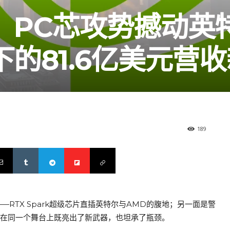
：PC芯攻势撼动英
的81.6亿美元营
189
—RTX Spark超级芯片直插英特尔与AMD的腹地；另一面是警
O在同一个舞台上既亮出了新武器，也坦承了瓶颈。