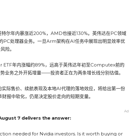
尔年内暴涨近200%，AMD也接近130%。英伟达在PC领域
PC处理器业务。一旦Arm架构在AI任务中展现出明显效率优
价风险。
tor ETF年内涨幅约89%，远高于英伟达年初至Computex前的
强势业务之外开拓增量——投资者正在为两条增长线分别估值。
设备的实际售价、续航表现及本地AI代理的落地效应，将给出第一份
季财报中软化，仍是决定股价走向的短期变量。
Ad
 August 7 delivers the answer:
tion needed for Nvidia investors. Is it worth buying or