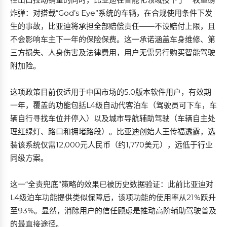
炸弹：对搭载“God’s Eye”系统的车辆，在合规使用条件下发
生的事故，比亚迪将承担全部赔偿责任——不设赔付上限，且
不会影响车主下一年的保险保费。这一承诺涵盖车身维修、第
三方损失、人身伤害及法律费用，用户无需另行购买智能驾驶
附加险。
这项政策目前仅适用于中国市场的5.0版本软件用户，有效期
一年，覆盖的功能包括L4级自动代客泊车（驾驶员可下车，车
辆自行寻找车位并停入）以及城市导航辅助驾驶（车辆自主处
理红绿灯、路口和拥堵路段）。比亚迪创始人王传福透露，选
装该系统仅需12,000元人民币（约1,770美元），远低于行业
同级方案。
这一“全责兜底”策略的效果已被历史数据验证：此前比亚迪对
L4级泊车功能提供类似保障后，该项功能的使用率从21%跃升
至93%。显然，消除用户的信任顾虑是推动高阶辅助驾驶普及
的最直接途径。