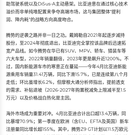
助驾驶系统以及DiSus-A主动悬架。比亚迪意在通过核心技术
溢价而非单纯堆配置来争夺高端市场，这与集团整体“提利
润、降内耗”的战略方向高度吻合。
腾势的逆袭之路并非一日之功。戴姆勒自2021年起逐步减持
股份，至2024年彻底退出，比亚迪完全掌控该品牌后迅速拓
宽产品线。如今腾势在华已有SUV、MPV、轿车、猎装车等
六大车型，2022年销量翻倍，2023年更是飙升近1200%。不
过，国内新能源车市的寒意正在蔓延——今年4月比亚迪新能
源乘用车销量31.41万辆，同比下滑15.7%，已是连续第八个月
走低；环比虽增长6.2%，但摩根大通分析师指出，提前透支
的需求、补贴退坡（2026-2027年购置税减免上限减半至1.5
万元）以及价格战白热化是主因。
海外市场成为重要对冲。4月比亚迪合计出口超13.4万辆，同
比暴增70.9%；第一季度在欧洲（含EU、EFTA及英国）新车
注册量同比增长超155%。其中，腾势Z9 GT计划以11.5万欧元