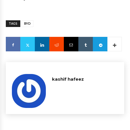
TAGS
BYD
kashif hafeez