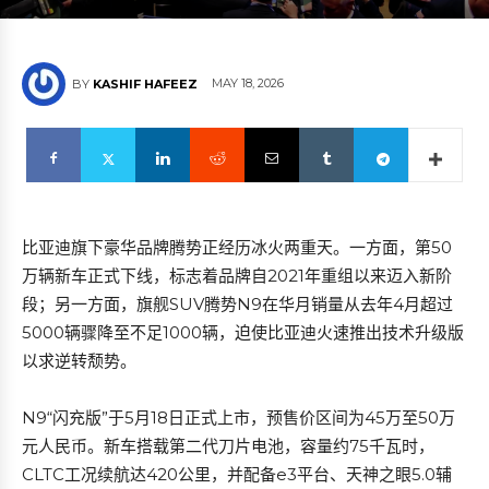
MAY 18, 2026
BY
KASHIF HAFEEZ
比亚迪旗下豪华品牌腾势正经历冰火两重天。一方面，第50
万辆新车正式下线，标志着品牌自2021年重组以来迈入新阶
段；另一方面，旗舰SUV腾势N9在华月销量从去年4月超过
5000辆骤降至不足1000辆，迫使比亚迪火速推出技术升级版
以求逆转颓势。
N9“闪充版”于5月18日正式上市，预售价区间为45万至50万
元人民币。新车搭载第二代刀片电池，容量约75千瓦时，
CLTC工况续航达420公里，并配备e3平台、天神之眼5.0辅