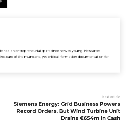
e had an entrepreneurial spirit since he was young. He started
akes care of the mundane, yet critical, formation documentation for
Next article
Siemens Energy: Grid Business Powers
Record Orders, But Wind Turbine Unit
Drains €654m in Cash