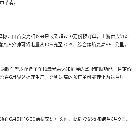
上市节奏。
司解释称，自首次亮相以来已收到超过10万份预订单，上游供应链难
快5分钟可将电量从10%充至70%，综合续航最高950公里，
拉长。两款车型均配备了车顶激光雷达和扩展的驾驶辅助功能，且定价
能否在6月显著提速生产，否则过高的预订单可能转化为退单压
在6月3日16:30前提交过户文件，此后登记将冻结至6月9日。