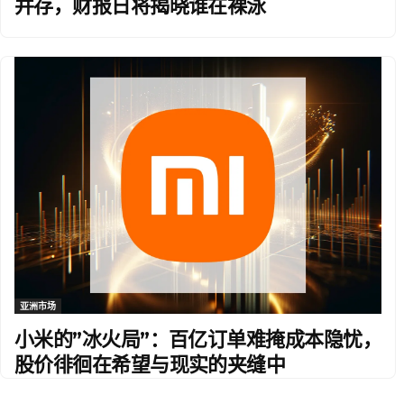
并存，财报日将揭晓谁在裸泳
亚洲市场
小米的”冰火局”：百亿订单难掩成本隐忧，
股价徘徊在希望与现实的夹缝中