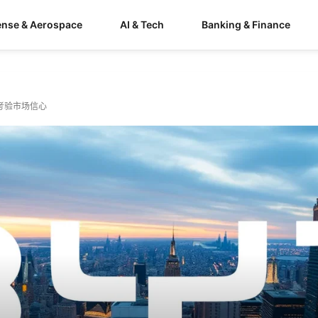
ense & Aerospace
AI & Tech
Banking & Finance
重考验市场信心