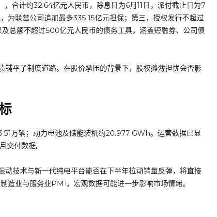
），合计约32.64亿元人民币，除息日为6月11日，派付截止日为7
，为联营公司追加最多335.15亿元担保；第三，授权发行不超过
，以及总额不超过500亿元人民币的债务工具，涵盖短融券、公司债
债铺平了制度道路。在股价承压的背景下，股权摊薄担忧会否影
标
13.51万辆；动力电池及储能装机约20.977 GWh。运营数据已显
5月交付数据。
混动技术与新一代纯电平台能否在下半年拉动销量反弹，将直接
国制造业与服务业PMI，宏观数据可能进一步影响市场情绪。