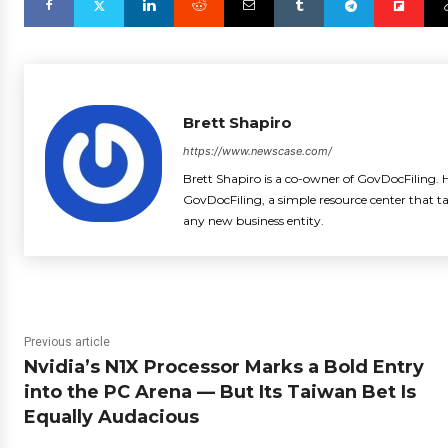
Brett Shapiro
https://www.newscase.com/
Brett Shapiro is a co-owner of GovDocFiling. H
GovDocFiling, a simple resource center that t
any new business entity.
Previous article
Nvidia’s N1X Processor Marks a Bold Entry
into the PC Arena — But Its Taiwan Bet Is
Equally Audacious