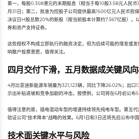
第一，每股0.358港元的末期股息（相当于每10股3.58元人民币
月31日；第二，批准为控股子公司提供最高1500亿元人民币担保
决议日H股总数20%的新股（按当前股本计算约7.367亿股）
券和资产支持证券。
这些授权不构成立即执行的融资决定，但为后续可能的增发或发
响散户投票意愿，值得关注。
四月交付下滑，五月数据成关键风向
4月比亚迪新能源车销量为321,123辆，同比下降26.02%；出口
示出补贴退坡和竞争加剧的冲击。按惯例，公司将在6月初公布
值得注意的是，插电混动车型的增速持续领先纯电车型。第五代
验证公司“技术降本”战略的效果。6月1日和3日还将先后公布中
技术面关键水平与风险