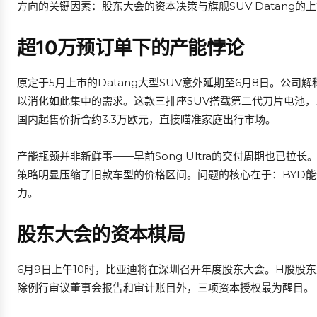
方向的关键因素：股东大会的资本决策与旗舰SUV Datang的
超10万预订单下的产能悖论
原定于5月上市的Datang大型SUV意外延期至6月8日。公
以消化如此集中的需求。这款三排座SUV搭载第二代刀片电池，最
国内起售价折合约3.3万欧元，直接瞄准家庭出行市场。
产能瓶颈并非新鲜事——早前Song Ultra的交付周期也已
策略明显压缩了旧款车型的价格区间。问题的核心在于：BYD
力。
股东大会的资本棋局
6月9日上午10时，比亚迪将在深圳召开年度股东大会。H股股东须
除例行审议董事会报告和审计账目外，三项资本授权最为醒目。