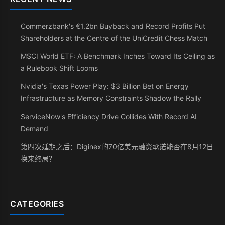
Commerzbank's €1.2bn Buyback and Record Profits Put
Shareholders at the Centre of the UniCredit Chess Match
MSCI World ETF: A Benchmark Inches Toward Its Ceiling as
a Rulebook Shift Looms
Nvidia's Texas Power Play: $3 Billion Bet on Energy
Infrastructure as Memory Constraints Shadow the Rally
ServiceNow's Efficiency Drive Collides With Record AI
Demand
第四次延期之后：Diginex的70亿美元融资承诺能否在8月12日
换来终局？
CATEGORIES