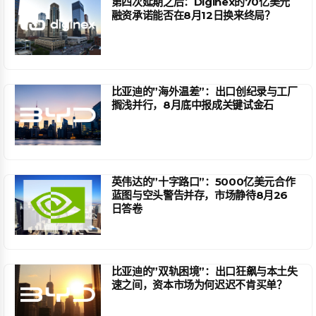
第四次延期之后：Diginex的70亿美元
融资承诺能否在8月12日换来终局？
比亚迪的”海外温差”：出口创纪录与工厂
搁浅并行，8月底中报成关键试金石
英伟达的”十字路口”：5000亿美元合作
蓝图与空头警告并存，市场静待8月26
日答卷
比亚迪的”双轨困境”：出口狂飙与本土失
速之间，资本市场为何迟迟不肯买单？