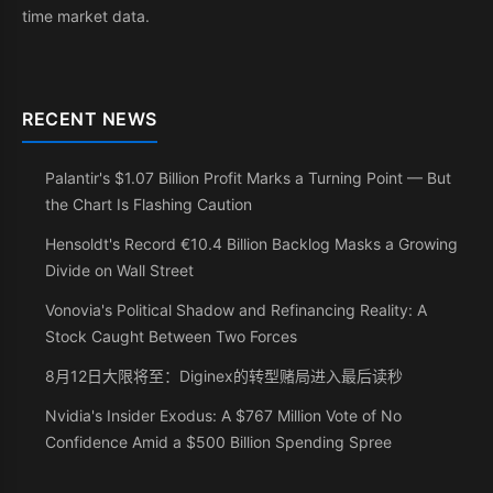
time market data.
RECENT NEWS
Palantir's $1.07 Billion Profit Marks a Turning Point — But
the Chart Is Flashing Caution
Hensoldt's Record €10.4 Billion Backlog Masks a Growing
Divide on Wall Street
Vonovia's Political Shadow and Refinancing Reality: A
Stock Caught Between Two Forces
8月12日大限将至：Diginex的转型赌局进入最后读秒
Nvidia's Insider Exodus: A $767 Million Vote of No
Confidence Amid a $500 Billion Spending Spree