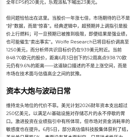
全年EPS约20美元，乐观派私下喊出23美元。
但问题恰恰出在这里。当股价一年涨七倍，市场期待的已不是
“好”数据，而是“惊喜”。经典逻辑中，超预期并上调指引是股
价上行燃料；可一旦预期已被推到极限，即便结果是强业绩，
也可能催生“卖出事实”。Wolfe Research已将目标价调高至
1250美元，而分析师共识目标价仍在939美元附近。当前
848.70欧元的股价，距离6月3日创下的52周高点938.70欧
元仍有9.6%的距离——这道缺口描述的不是上涨空间，而是
市场在技术面与估值高企之间的犹豫。
资本大炮与波动日常
维持龙头地位的代价不菲。美光计划2026财年资本支出超过
250亿美元，以满足AI基础设施对存储芯片的永不停歇的胃
口。激进投资在业绩指引中有所体现，但市场对资金消耗率的
敏感度也在提升。6月5日，部分高估值科技股集体获利了结，