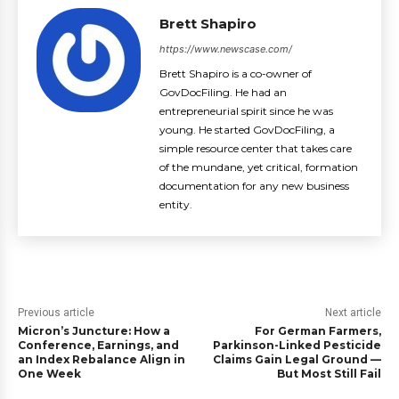
Brett Shapiro
https://www.newscase.com/
Brett Shapiro is a co-owner of
GovDocFiling. He had an
entrepreneurial spirit since he was
young. He started GovDocFiling, a
simple resource center that takes care
of the mundane, yet critical, formation
documentation for any new business
entity.
Previous article
Next article
Micron’s Juncture: How a
For German Farmers,
Conference, Earnings, and
Parkinson-Linked Pesticide
an Index Rebalance Align in
Claims Gain Legal Ground —
One Week
But Most Still Fail