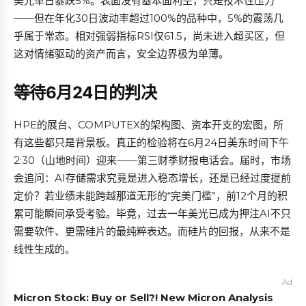
美光单日暴跌5%。表面没有基本面利空，只是技术性压力
——但在年化30日波动率超过100%的品种中，5%的震荡几
乎属于常态。相对强弱指标RSI仅61.5，尚未进入超买区，但
这对情绪驱动的资产而言，安全边界极为单薄。
等待6月24日的判决
HPE的展台、COMPUTEX的架构图、资本开支的宏图，所
有这些都只是背景板。真正的检验将在6月24日美东时间下午
2:30（山地时间）迎来——第三财季财报电话会。届时，市场
会追问：AI存储需求究竟是进入稳态增长，还是已经过度提前
定价？若业绩未能跨越那道无形的“完美门槛”，前12个月的积
累可能瞬间承受考验。毕竟，过去一年美光已成为押注AI不只
需要软件、更需硅片的最纯粹表达。而硅片的回报，从来不是
线性生成的。
Ad
Micron Stock: Buy or Sell?! New Micron Analysis