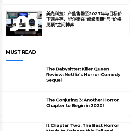
美光科技：产能售罄至2027年与目标价
下调并存，华尔街在”超级周期”与”价格
见顶”之间博弈
MUST READ
The Babysitter: Killer Queen
Review: Netflix’s Horror-Comedy
Sequel
The Conjuring 3: Another Horror
Chapter to Begin in 2020!
It Chapter Two: The Best Horror
Movie to Release this Fall and