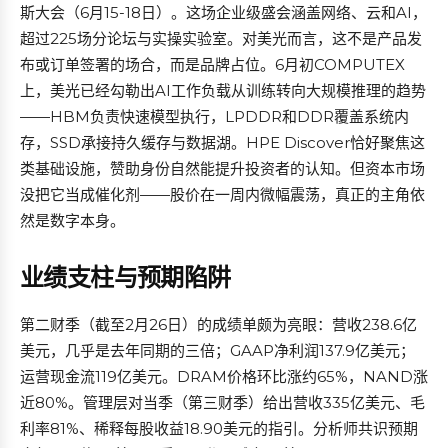
斯大会（6月15-18日）。这场企业级盛会涵盖网络、云和AI，
超过225场分论坛与实操实验室。对美光而言，这不是产品发
布或订单签署的场合，而是品牌占位。6月初COMPUTEX
上，美光已经勾勒出AI工作负载从训练转向大规模推理的趋势
——HBM负责快速模型执行，LPDDR和DDR覆盖系统内
存，SSD承接持久缓存与数据湖。HPE Discover恰好聚焦这
类基础设施，赞助身份自然能提升投资者的认知。但资本市场
没把它当成催化剂——股价在一周内微幅震荡，真正的主角依
然是数字本身。
业绩支柱与预期陷阱
第二财季（截至2月26日）的成绩单颇为亮眼：营收238.6亿
美元，几乎是去年同期的三倍；GAAP净利润137.9亿美元；
运营现金流119亿美元。DRAM价格环比涨约65%，NAND涨
近80%。管理层对当季（第三财季）给出营收335亿美元、毛
利率81%、稀释每股收益18.90美元的指引。分析师共识预期