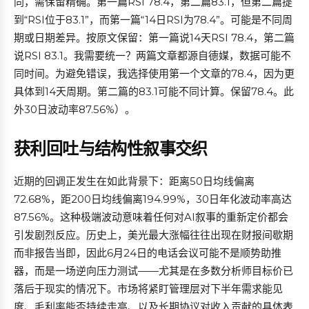
同，需保留精确。第一篇RSI 78.4，第二篇83.1，但第二篇提
到“RSI位于83.1”，而第一篇“14日RSI为78.4”。可能是不同周
期或日期差异。按原文保留：第一篇说14天RSI 78.4，第二篇
说RSI 83.1。我需要统一？两篇文章都源自德媒，数据可能不
同时间。为避免错误，我选择使用第一个文章的78.4，因为更
具体到14天周期。第二篇的83.1可能不同计算。保留78.4。此
外30日波动率87.56%）。
获利回吐与结构性叙事交织
近期的回调正发生在如此背景下：距离50日均线偏离
72.68%，距200日均线偏离194.99%，30日年化波动率高达
87.56%。这种极端波动意味着任何对AI叙事的重新定价都会
引发剧烈反应。历史上，美光最大涨幅往往出现在财报间歇期
而非报告当即，因此6月24日的电话会议可能不是顺势助推
器，而是一场逆向压力测试——尤其是在多数分析师目标价已
落后于现实的情况下。市场将紧盯管理层对下半年需求能见
度、毛利率能否持续走高、以及长期协议对收入贡献的具体表