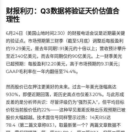
财报利刃：Q3数据将验证天价估值合
理性
6月24日（美国山地时间2:30）的财报电话会议是近期最关键
的验证点。市场预期第三财季（截至5月底）调整后每股盈利
约19.29美元，是去年同期1.91美元的十倍以上；营收预计攀升
至近340亿美元，而去年同期仅约90亿美元。上一财季美光
已超预期：每股盈利12.20美元，高于市场预期的9.31美元；
GAAP毛利率在一年内翻倍至74.4%。
然而股价已在押注更美好的未来。过去一年美光涨幅高达
930%，即便近期回落，距历史高点也仅差3.20%。与此形成
反差的是分析师共识：尽管评级仍为”强烈买入”，但平均目标
价较当前股价低约22%——这种罕见差距反映出乐观预期已被
股价大幅超越。技术面信号同样警示过热：14天RSI达
78.4（第二篇文章称83.1，取最新第一个？两篇文章数据不