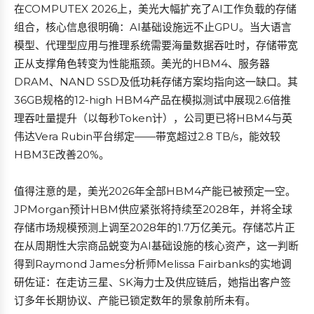
在COMPUTEX 2026上，美光大幅扩充了AI工作负载的存储
组合，核心信息很明确：AI基础设施远不止GPU。当大语言
模型、代理型应用与推理系统需要海量数据吞吐时，存储带宽
正从支撑角色转变为性能瓶颈。美光的HBM4、服务器
DRAM、NAND SSD及低功耗存储方案均指向这一缺口。其
36GB规格的12-high HBM4产品在模拟测试中展现2.6倍推
理吞吐量提升（以每秒Token计），公司更已将HBM4与英
伟达Vera Rubin平台绑定——带宽超过2.8 TB/s，能效较
HBM3E改善20%。
值得注意的是，美光2026年全部HBM4产能已被预定一空。
JPMorgan预计HBM供应紧张将持续至2028年，并将全球
存储市场规模预测上调至2028年的1.7万亿美元。存储芯片正
在从周期性大宗商品蜕变为AI基础设施的核心资产，这一判断
得到Raymond James分析师Melissa Fairbanks的实地调
研佐证：在走访三星、SK海力士及供应链后，她指出客户签
订多年长期协议、产能已锁定数年的景象前所未有。