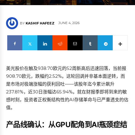
JUNE 4, 2026
BY
KASHIF HAFEEZ
美光股价在触及938.70欧元的52周新高后迅速回落，当前报
908.70欧元，跌幅约2.52%。这轮回调并非基本面逆转，而
是市场对极端涨幅的获利回吐——该股年迄今累计飙升
237.81%，近30日涨幅达65.94%。就在财报季即将到来的敏
感时刻，投资者正权衡结构性的AI存储革命与已严重透支的估
值。
产品线确认：从GPU配角到AI瓶颈症结