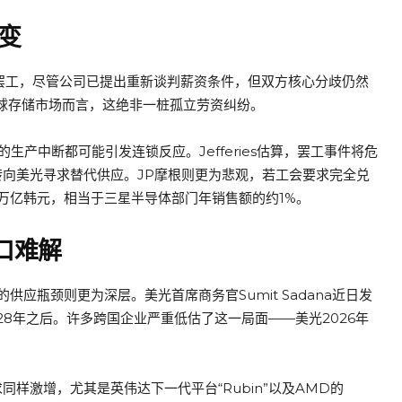
变
的罢工，尽管公司已提出重新谈判薪资条件，但双方核心分歧仍然
全球存储市场而言，这绝非一桩孤立劳资纠纷。
生产中断都可能引发连锁反应。Jefferies估算，罢工事件将危
转向美光寻求替代供应。JP摩根则更为悲观，若工会要求完全兑
4万亿韩元，相当于三星半导体部门年销售额的约1%。
缺口难解
应瓶颈则更为深层。美光首席商务官Sumit Sadana近日发
28年之后。许多跨国企业严重低估了这一局面——美光2026年
同样激增，尤其是英伟达下一代平台“Rubin”以及AMD的