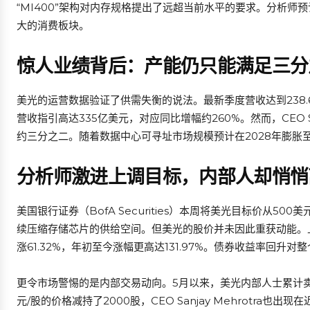
“MI400”架构对内存规格提出了远超当前水平的要求。分析师
大的消费板块。
惊人业绩背后：产能仍只能满足三分
美光的运营数据验证了供需失衡的说法。最新季度营收达到238
营收指引高达335亿美元，对应同比增幅约260%。然而，CEO S
约三分之二。随着数据中心可寻址市场规模预计在2028年膨胀至
分析师激进上调目标，内部人却悄悄
美国银行证券（BofA Securities）本周将美光目标价从500
续压缩存储芯片的供给空间。但美光的股价并未因此重获动能。上周
涨61.32%，年初至今涨幅更高达131.97%。债券收益率回升
更令市场警惕的是内部交易动向。5月以来，美光内部人士累计卖出约
元/股的价格减持了2000股，CEO Sanjay Mehrotr