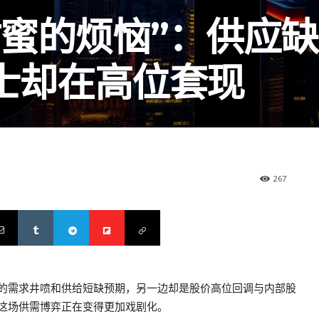
甜蜜的烦恼”：供应
士却在高位套现
267
的需求井喷和供给短缺预期，另一边却是股价高位回调与内部股
这场供需博弈正在变得更加戏剧化。