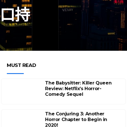
缺口持
MUST READ
The Babysitter: Killer Queen
Review: Netflix’s Horror-
Comedy Sequel
The Conjuring 3: Another
Horror Chapter to Begin in
2020!