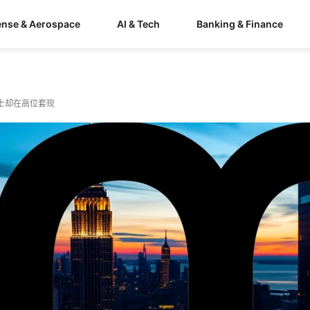
ense & Aerospace
AI & Tech
Banking & Finance
士却在高位套现