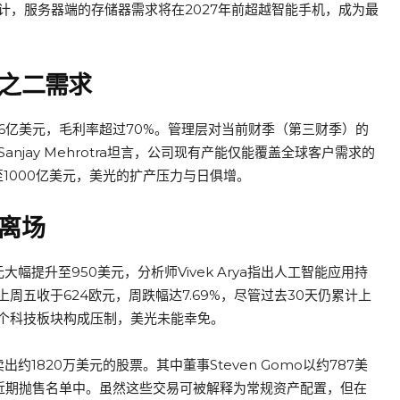
预计，服务器端的存储器需求将在2027年前超越智能手机，成为最
之二需求
.6亿美元，毛利率超过70%。管理层对当前财季（第三财季）的
anjay Mehrotra坦言，公司现有产能仅能覆盖全球客户需求的
1000亿美元，美光的扩产压力与日俱增。
离场
美元大幅提升至950美元，分析师Vivek Arya指出人工智能应用持
五收于624欧元，周跌幅达7.69%，尽管过去30天仍累计上
对整个科技板块构成压制，美光未能幸免。
1820万美元的股票。其中董事Steven Gomo以约787美
a也出现在近期抛售名单中。虽然这些交易可被解释为常规资产配置，但在