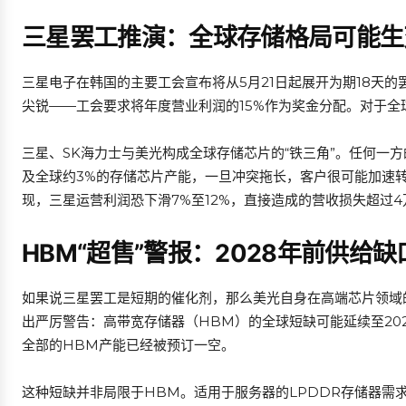
三星罢工推演：全球存储格局可能生
三星电子在韩国的主要工会宣布将从5月21日起展开为期18天
尖锐——工会要求将年度营业利润的15%作为奖金分配。对于
三星、SK海力士与美光构成全球存储芯片的“铁三角”。任何一方的
及全球约3%的存储芯片产能，一旦冲突拖长，客户很可能加速
现，三星运营利润恐下滑7%至12%，直接造成的营收损失超过
HBM“超售”警报：2028年前供给
如果说三星罢工是短期的催化剂，那么美光自身在高端芯片领域的供
出严厉警告：高带宽存储器（HBM）的全球短缺可能延续至20
全部的HBM产能已经被预订一空。
这种短缺并非局限于HBM。适用于服务器的LPDDR存储器需求