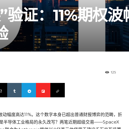
”验证：11%期权波
验
125
波动幅度高达11%。这个数字本身已超出普通财报博弈的范畴，折
是半导体工业格局的永久改写？两笔近期超级交易——SpaceX