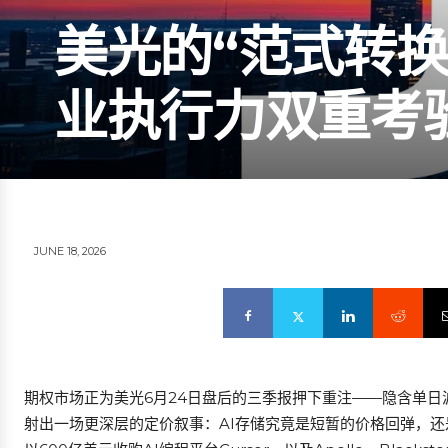
美光的“范式转换
业执行力双重考
JUNE 18, 2026
期权市场正为美光6月24日盘后的三季报押下重注——隐含单日
射出一场更深层的定价叙事：AI存储究竟是短暂的价格回弹，还