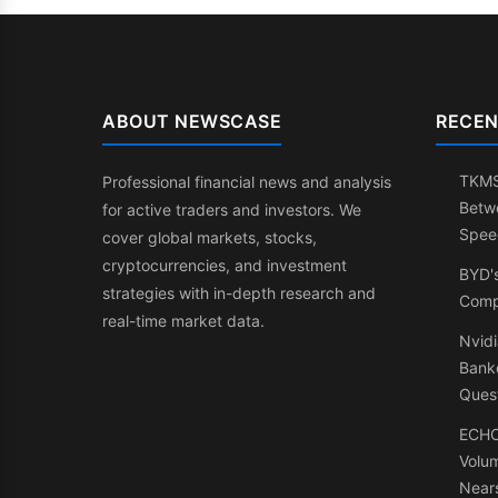
ABOUT NEWSCASE
RECEN
TKMS:
Professional financial news and analysis
Betw
for active traders and investors. We
Spee
cover global markets, stocks,
cryptocurrencies, and investment
BYD'
strategies with in-depth research and
Comp
real-time market data.
Nvidi
Banke
Ques
ECHO
Volu
Nears