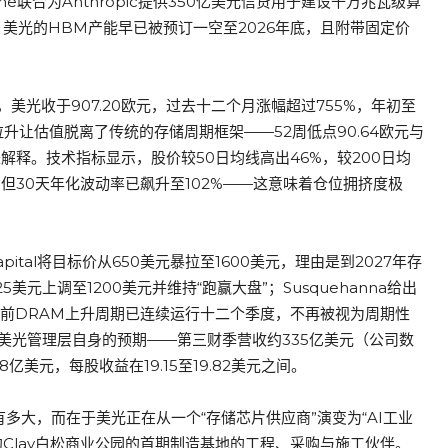
stone联合为Anthropic提供350亿美元信贷用于建设千万兆瓦级算
。美光的HBM产能早已被预订一空至2026年底，且附带固定价
光收于907.20欧元，过去十二个月涨幅超过755%，年初至
拉升让估值脱离了传统的存储周期框架——52周低点90.64欧元与
解释。技术指标显示，股价较50日均线高出46%，较200日均
，但30天年化波动率已飙升至102%——这意味着仓位拥挤度极
pital将目标价从650美元暴拉至1600美元，理由是到2027年存
25美元上调至1200美元并维持“跑赢大盘”；Susquehanna给出
当前DRAM上升周期已连续运行十二个季度，不再被视为周期性
美光管理层自身的预期——第三财季营收约335亿美元（公司数
美元，每股收益在19.15至19.82美元之间。
多大，而在于美光正在从一个“存储芯片供应商”演变为“AI工业
约Clay白松商业公园的首期制造基地的工程、采购与施工伙伴。