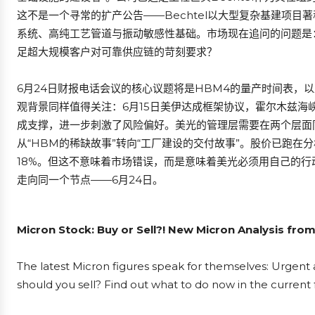
这不是一个寻常的扩产公告——Bechtel以大型复杂基建项目
系统、高纯工艺管道与振动敏感性基础。市场现在追问的问题是
足超大规模客户对可靠供应链的苛刻要求？
6月24日财报电话会议的核心议题将是HBM4的量产时间表，以及
观背景同样值得关注：6月15日美伊达成框架协议，霍尔木兹
成支撑，进一步刺激了风险偏好。美光的管理层需要在两个层面
从“HBM的稀缺故事”转向“工厂建设的交付故事”。股价已跑在分
18%。但这不意味着市场错误，而是意味着美光必须用自己的
走向同一个节点——6月24日。
Micron Stock: Buy or Sell?! New Micron Analysis fro
The latest Micron figures speak for themselves: Urgent a
should you sell? Find out what to do now in the current 