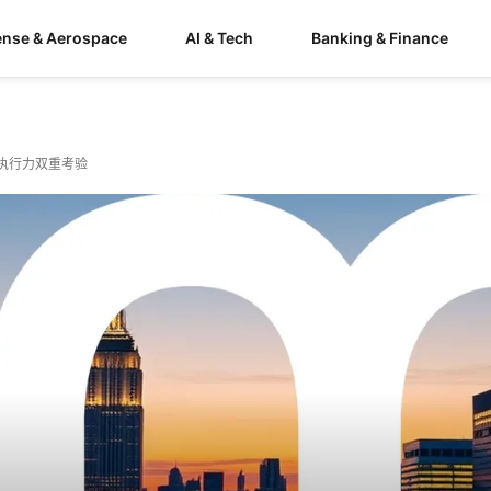
ense & Aerospace
AI & Tech
Banking & Finance
业执行力双重考验