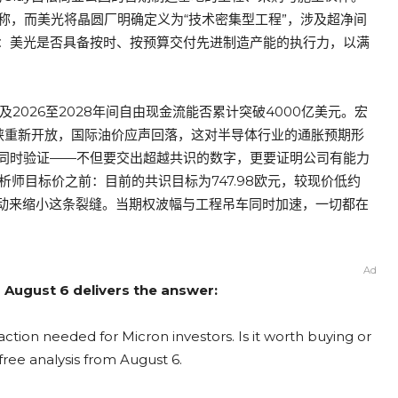
著称，而美光将晶圆厂明确定义为“技术密集型工程”，涉及超净间
：美光是否具备按时、按预算交付先进制造产能的执行力，以满
2026至2028年间自由现金流能否累计突破4000亿美元。宏
海峡重新开放，国际油价应声回落，这对半导体行业的通胀预期形
同时验证——不但要交出超越共识的数字，更要证明公司有能力
析师目标价之前：目前的共识目标为747.98欧元，较现价低约
行动来缩小这条裂缝。当期权波幅与工程吊车同时加速，一切都在
Ad
m August 6 delivers the answer:
ction needed for Micron investors. Is it worth buying or
free analysis from August 6.