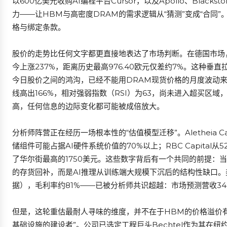
以600亿美元收购AI编程平台Cursor，以及Apollo、Black
力——让HBM与高密度DRAM的需求逻辑从“猜测”变成“合同”
格与绑定条款。
股价的走势比任何文字都更直接地表达了市场判断。在德国市场，美
今上涨237%，距离历史最高976.40欧元仅差约7%。这种垂直
今日股价之间的鸿沟，已经不能用DRAM现货价格的月度波动来
线高出166%，相对强弱指数（RSI）为63，尚未进入超买区域
高，任何信息的边际变化都可能被成倍放大。
分析师阵营正在经历一场根本性的“估值模型迁移”。Aletheia Ca
储组件可能占据AI硬件系统价值的70%以上；RBC Capital从5
了华尔街最高的1750美元。这些数字背后有一个共同的前提：
的存货回补，而是AI推理从训练端大规模下沉后的结构性缺口。
据），毛利率约81%——已被分析师共识超越：市场预测营收348亿
但是，这轮重估最耐人寻味的维度，并不在于HBM的价格溢价有
基础设施的建设者”。公司已选定工程巨头Bechtel作为其在纽