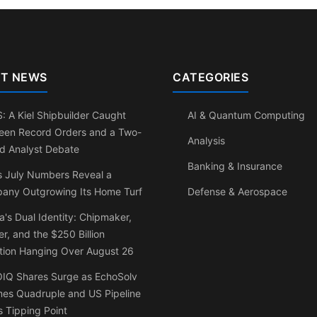
T NEWS
CATEGORIES
 A Kiel Shipbuilder Caught
AI & Quantum Computing
een Record Orders and a Two-
Analysis
d Analyst Debate
Banking & Insurance
s July Numbers Reveal a
any Outgrowing Its Home Turf
Defense & Aerospace
a's Dual Identity: Chipmaker,
r, and the $250 Billion
tion Hanging Over August 26
IQ Shares Surge as EchoSolv
mes Quadruple and US Pipeline
 Tipping Point