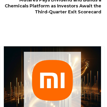
Mutares Pays Dividend and Builds a
Chemicals Platform as Investors Await the
Third-Quarter Exit Scorecard