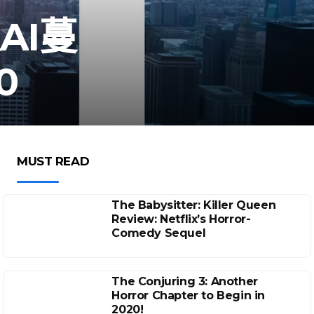
AI蔓
0
MUST READ
The Babysitter: Killer Queen
Review: Netflix’s Horror-
Comedy Sequel
The Conjuring 3: Another
Horror Chapter to Begin in
2020!