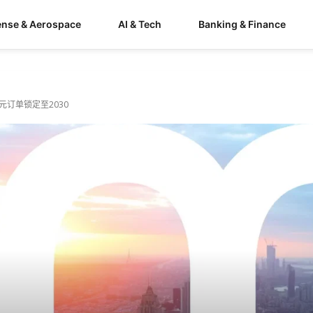
ense & Aerospace
AI & Tech
Banking & Finance
订单锁定至2030