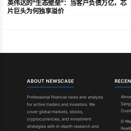
英伟达的”生态壁垒”：当客户负债万亿，芯
片巨头为何独享溢价
ABOUT NEWSCASE
RECEN
Almon
Professional financial news and analysis
Sang
for active traders and investors. We
Over
cover global markets, stocks,
cryptocurrencies, and investment
D-Wa
strategies with in-depth research and
Reali