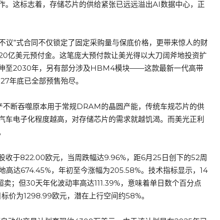
作。这标志着，存储芯片的供给紧张已远远溢出AI数据中心，正
付不议”式合同不仅锁定了固定采购量与保底价格，更带来惊人的财
220亿美元预付金。这笔庞大预付款让美光得以大刀阔斧地投资扩
至2030年，另有部分涉及HBM4模块——这款最新一代高带
27年底已全部预售殆尽。
产不断吞噬原本用于常规DRAM的晶圆产能，传统车规芯片的供
汽车电子化程度越高，对存储芯片的需求就越饥渴。而美光正利
。
822.00欧元，当周跌幅达9.96%，距6月25日创下的52周
地高达674.45%，年初至今涨幅为205.58%。技术指标显示，14
卖；但30天年化波动率高达111.39%，意味着单日数个百分点
价为1298.99欧元，潜在上行空间约58%。