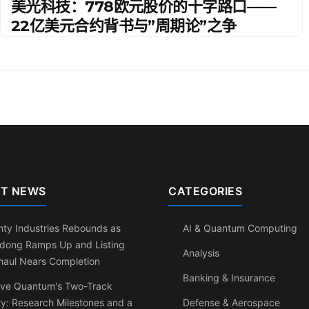
美光科技：778欧元股价的十字路口——
22亿美元合约背书与”周期论”之争
T NEWS
CATEGORIES
ty Industries Rebounds as
AI & Quantum Computing
dong Ramps Up and Listing
Analysis
haul Nears Completion
Banking & Insurance
ve Quantum's Two-Track
ty: Research Milestones and a
Defense & Aerospace