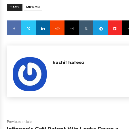
TAGS
MICRON
kashif hafeez
Previous article