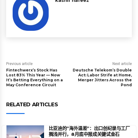
kashif hafeez
Previous article
Next article
Fintechwerx’s Stock Has
Deutsche Telekom’s Double
Lost 83% This Year — Now
Act: Labor Strife at Home,
It’s Betting Everything on a
Merger Jitters Across the
May Conference Circuit
Pond
RELATED ARTICLES
比亚迪的”海外温差”：出口创纪录与工厂
搁浅并行，8月底中报成关键试金石