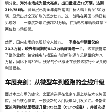
明分化。
海外市场成为最大亮点，出口量逼近32万辆，达到
319,751辆。
管理层已将全年海外销售目标大幅上调至150万
辆，显示出对全球扩张的坚定信心。这一战略在英国市场已初
见成效——一季度新增注册超2.1万辆，在插电式车辆领域拿下
两位数市场份额。
然而，国内市场的表现却令人忧心。
一季度在华销量仅约
30.3万辆，较去年同期的64.3万辆骤降逾一半。
这直接拖累
了整体业绩：包含纯电与插混在内的新能源车总销量约为70
万辆，同比下滑30%。残酷的价格战正在侵蚀这家行业龙头的
利润根基。
车展亮剑：从微型车到超跑的全线升级
面对本土市场的疲软，比亚迪选择在北京车展上以技术攻势回
应。展台核心位置，一款焕新的入门级车型引发关注。
全新比
亚迪海鸥续航里程提升至505公里（CLTC标准），并首次提