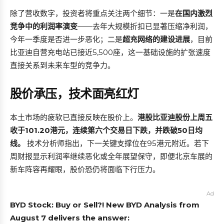
除了营收数字，投资者将重点关注两个细节：一是
在国内激烈
竞争中的利润率演变
——去年大规模折扣已显著压缩净利润，
今年一季度是否进一步恶化；二是
超充网络的建设进展
，目前
比亚迪自营充电站已接近5,500座，这一基础设施的扩张速度
直接关系到未来车型的竞争力。
股价承压，技术面亮红灯
本土市场的疲软已直接反映在股价上。
港股比亚迪股份上周五
收于101.20港元，连续第六个交易日下跌，并跌破50日均
线。
技术分析师指出，下一关键支撑位在95港元附近。若下
周财报显示利润率继续恶化或全年展望保守，即便北京车展的
新车阵容再耀眼，股价恐仍将面临下行压力。
Ad
BYD Stock: Buy or Sell?! New BYD Analysis from
August 7 delivers the answer: