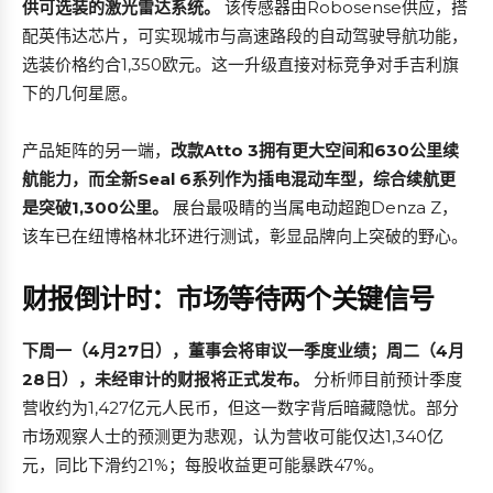
供可选装的激光雷达系统。
该传感器由Robosense供应，搭
配英伟达芯片，可实现城市与高速路段的自动驾驶导航功能，
选装价格约合1,350欧元。这一升级直接对标竞争对手吉利旗
下的几何星愿。
产品矩阵的另一端，
改款Atto 3拥有更大空间和630公里续
航能力，而全新Seal 6系列作为插电混动车型，综合续航更
是突破1,300公里。
展台最吸睛的当属电动超跑Denza Z，
该车已在纽博格林北环进行测试，彰显品牌向上突破的野心。
财报倒计时：市场等待两个关键信号
下周一（4月27日），董事会将审议一季度业绩；周二（4月
28日），未经审计的财报将正式发布。
分析师目前预计季度
营收约为1,427亿元人民币，但这一数字背后暗藏隐忧。部分
市场观察人士的预测更为悲观，认为营收可能仅达1,340亿
元，同比下滑约21%；每股收益更可能暴跌47%。