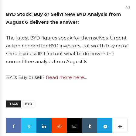
Ad
BYD Stock: Buy or Sell?! New BYD Analysis from
August 6 delivers the answer:
The latest BYD figures speak for themselves: Urgent
action needed for BYD investors. Is it worth buying or
should you sell? Find out what to do now in the
current free analysis from August 6.
BYD: Buy or sell?
Read more here...
TAGS
BYD