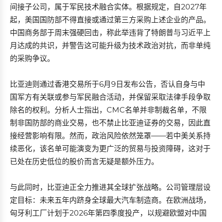
间接子公司，属于军民技术融合实体。根据规定，自2027年
起，美国国防部不得直接或通过第三方采购上述企业的产品。
中国商务部于周末强硬回击，称此举违背了特朗普与习近平上
月达成的共识，并警告这可能升级为技术政治对抗，而非单纯
的采购争议。
比亚迪则通过香港交易所于6月9日发布公告，否认自身与中
国军方有关联或参与军民融合活动，并保留采取法律手段争取
除名的权利。分析人士指出，CMC名单并非制裁名单，不限
制非国防部的商业交易，也不禁止比亚迪证券的交易，因此直
接经营影响有限。然而，政治风险依然笼罩——若中美关系持
续恶化，该名单可能演变为更广泛的贸易与投资障碍，这对于
已处在历史低位的股价而言无疑是额外压力。
与此同时，比亚迪正全力推进其全球扩张战略。公司管理层设
定目标：未来五年内跻身全球最大汽车制造商。在欧洲战场，
匈牙利工厂计划于2026年第四季度投产，以规避欧盟对中国