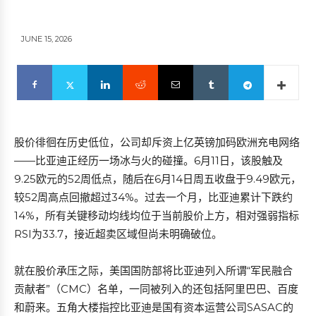
JUNE 15, 2026
股价徘徊在历史低位，公司却斥资上亿英镑加码欧洲充电网络
——比亚迪正经历一场冰与火的碰撞。6月11日，该股触及
9.25欧元的52周低点，随后在6月14日周五收盘于9.49欧元，
较52周高点回撤超过34%。过去一个月，比亚迪累计下跌约
14%，所有关键移动均线均位于当前股价上方，相对强弱指标
RSI为33.7，接近超卖区域但尚未明确破位。
就在股价承压之际，美国国防部将比亚迪列入所谓“军民融合
贡献者”（CMC）名单，一同被列入的还包括阿里巴巴、百度
和蔚来。五角大楼指控比亚迪是国有资本运营公司SASAC的