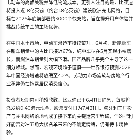
电动车的高额关税并降低物流成本。更引人注目的是，比亚迪
将投入近18亿英镑（约合1.8亿英镑）建设欧洲充电网络，目
标在2026年底前部署约3000个快充站，旨在提升用户体验并
挑战传统车企的主场优势。
在中国本土市场，电动车渗透率持续攀升。6月初，新能源车
在新车销量中的占比已接近67%，纯电车型在5月实现小幅增
长，而燃油车销量则大幅下滑。国产品牌几乎完全主导了这一
细分领域。然而，宏观环境趋于谨慎——世界银行预测2026
年中国经济增速将放缓至4.2%，劳动力市场疲软与房地产行
业积弊仍在拖累居民消费信心。
投资者短期内可稍感欣慰。比亚迪已于6月11日除息，每股将
派发约0.40港元现金，股息支付日为7月31日。匈牙利工厂投
产与充电网络落地构成了接下来的关键运营里程碑，但这些利
好能否对冲五角大楼名单带来的不确定情绪，仍有待市场检
验。