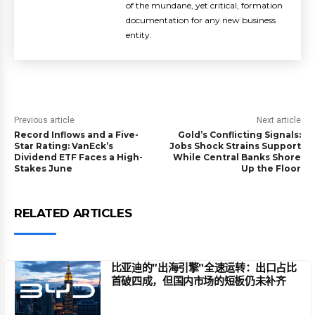
of the mundane, yet critical, formation
documentation for any new business
entity.
Previous article
Next article
Record Inflows and a Five-
Gold’s Conflicting Signals:
Star Rating: VanEck’s
Jobs Shock Strains Support
Dividend ETF Faces a High-
While Central Banks Shore
Stakes June
Up the Floor
RELATED ARTICLES
比亚迪的”出海引擎”全速运转：出口占比
首破四成，但国内市场的短板仍未补齐