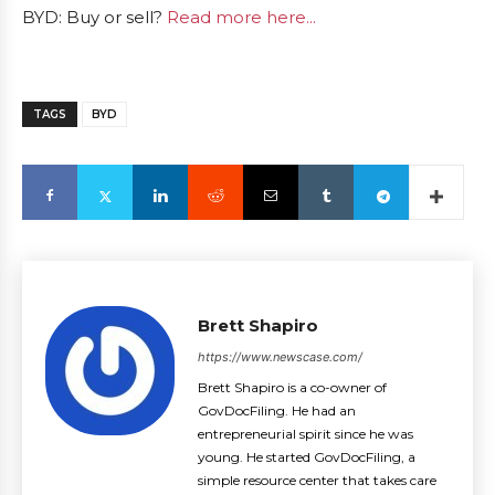
BYD: Buy or sell?
Read more here...
TAGS
BYD
Brett Shapiro
https://www.newscase.com/
Brett Shapiro is a co-owner of
GovDocFiling. He had an
entrepreneurial spirit since he was
young. He started GovDocFiling, a
simple resource center that takes care