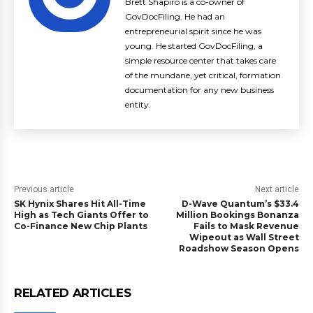
Brett Shapiro is a co-owner of
GovDocFiling. He had an
entrepreneurial spirit since he was
young. He started GovDocFiling, a
simple resource center that takes care
of the mundane, yet critical, formation
documentation for any new business
entity.
Previous article
Next article
SK Hynix Shares Hit All-Time
D-Wave Quantum’s $33.4
High as Tech Giants Offer to
Million Bookings Bonanza
Co-Finance New Chip Plants
Fails to Mask Revenue
Wipeout as Wall Street
Roadshow Season Opens
RELATED ARTICLES