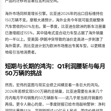
产品的迁移将显著拉宽利润空间。
海外市场同样是增长引擎。比亚迪2026年的出口目标维持在
150万辆不变。摩根大通预计，海外业务今年就可能贡献整体
汽车营收的60%左右。第一季度，比亚迪在欧洲的新车注册量
已激增超过155%，其中插电式混合动力车型占据了海外销量
的一半以上。受美国-伊朗冲突导致的油价走高进一步刺激了
海外需求，而比亚迪计划为欧洲市场推出专属车型，以更精准
地吸引当地消费者。
短期与长期的鸿沟：Q1利润腰斩与每月
50万辆的挑战
然而，宏伟的蓝图与现实业绩之间横亘着一条巨大的鸿沟。
2026年若想实现500万辆的总销量，比亚迪需要在未来几个
月内每月平均销售约50万辆新车——这几乎是当前月销量的
两倍。更令人揪心的是，一季度财报已给市场敲响警钟：净利
润同比暴跌55%，至刚刚超过40亿元人民币。国内价格战导