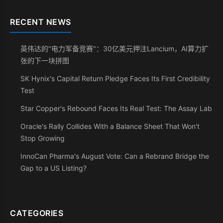
RECENT NEWS
英伟达的"电力军备竞赛"：30亿美元押注Lancium，AI算力扩
张的下一块拼图
SK Hynix's Capital Return Pledge Faces Its First Credibility
Test
Star Copper's Rebound Faces Its Real Test: The Assay Lab
Oracle's Rally Collides With a Balance Sheet That Won't
Stop Growing
InnoCan Pharma's August Vote: Can a Rebrand Bridge the
Gap to a US Listing?
CATEGORIES