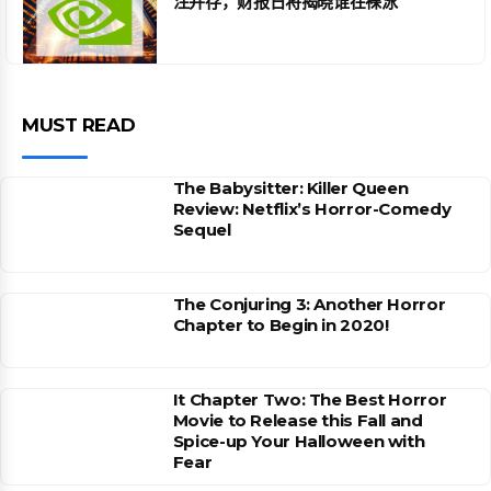
注并存，财报日将揭晓谁在裸泳
MUST READ
The Babysitter: Killer Queen
Review: Netflix’s Horror-Comedy
Sequel
The Conjuring 3: Another Horror
Chapter to Begin in 2020!
It Chapter Two: The Best Horror
Movie to Release this Fall and
Spice-up Your Halloween with
Fear