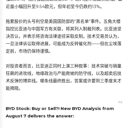
近虽小幅回升至9.54欧元，但年初至今仍跌约13%。
拖累股价的头号利空是美国国防部的”黑名单”事件。五角大楼
指控比亚迪与中国军方有关联，将其列入制裁列表。比亚迪坚
决否认，并表示将咨询法律途径采取反制。技术交易员认为，
一旦法律诉讼取得进展，可能成为反转催化剂——但在尘埃落
定前，市场仍保持谨慎。
对投资者而言，比亚迪正同时上演三种叙事：技术突破与销量
狂飙的进攻线，地缘政治与产能爬坡的防守线，以及超卖后技
术反弹的博弈线。哪条线最终胜出，答案或许要到三季度末才
能揭晓。
Ad
BYD Stock: Buy or Sell?! New BYD Analysis from
August 7 delivers the answer: