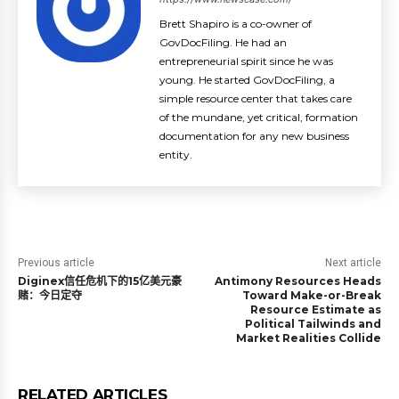
Brett Shapiro is a co-owner of
GovDocFiling. He had an
entrepreneurial spirit since he was
young. He started GovDocFiling, a
simple resource center that takes care
of the mundane, yet critical, formation
documentation for any new business
entity.
Previous article
Next article
Diginex信任危机下的15亿美元豪
Antimony Resources Heads
赌：今日定夺
Toward Make-or-Break
Resource Estimate as
Political Tailwinds and
Market Realities Collide
RELATED ARTICLES