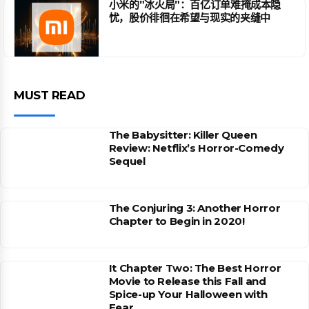
小米的”冰火局”：百亿订单难掩成本隐
忧，股价徘徊在希望与现实的夹缝中
MUST READ
The Babysitter: Killer Queen
Review: Netflix’s Horror-Comedy
Sequel
The Conjuring 3: Another Horror
Chapter to Begin in 2020!
It Chapter Two: The Best Horror
Movie to Release this Fall and
Spice-up Your Halloween with
Fear