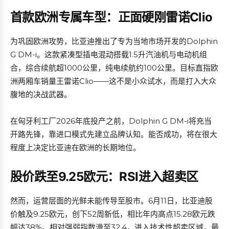
首款欧洲专属车型：正面硬刚雷诺Clio
为巩固欧洲攻势，比亚迪推出了专为当地市场开发的Dolphin
G DM-i。这款紧凑型插电混动搭载1.5升汽油机与电动机组
合，综合续航超1000公里，纯电续航约100公里。目标直指欧
洲两厢车销量王雷诺Clio——这不是小众试水，而是打入大众
腹地的决战武器。
在匈牙利工厂2026年底投产之前，Dolphin G DM-i将充当
开路先锋，靠进口模式先建立品牌认知。能否成功，将在很大
程度上决定比亚迪在欧洲的长期地位。
股价跌至9.25欧元：RSI进入超卖区
然而，运营层面的光鲜未能传导至股市。6月11日，比亚迪股
价触及9.25欧元，创下52周新低，相比年内高点15.28欧元跌
幅达38%。相对强弱指数滑至32.4，进入技术性超卖区域。最