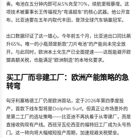
奏。电池在五分钟内即可从5%充至70%，续航里程暴增。这
项技术被董事长王传福视为”弯道超车”的核心武器。他公开宣
布，比亚迪要在五年内取代丰田，登顶全球汽车销量冠军。
出口数据印证了这一雄心。今年前五个月，比亚迪出口同比飙
升65%。唯一的小瓶颈是新款”刀片电池”的产能尚未完全放
开。与此同时，欧洲本土化生产已全面提速——这既能避开欧
盟高额关税，也能满足”欧洲制造”的本地化要求。
买工厂而非建工厂：欧洲产能策略的急
转弯
匈牙利塞格德工厂仍是欧洲首站，定于2026年第四季度投
产，首款下线车型将是Dolphin Surf。但真正让市场意外的
是第二工厂的选址策略——比亚迪不再执着于从零建厂，而是
直接收购现有产线。西班牙瓦伦西亚的福特旧工厂成为头号热
门。这一转向将大幅缩短投产周期，加速规避关税壁垒。