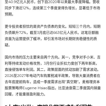
至40.9亿元人民币，创下自2020年以来最大季度降幅。营收
同步下滑近12%，连续第三个季度录得负增长，显著低于市场
预期。
更令投资者担忧的是资产负债表的变化。短短三个月内，短期
负债飙升72%，截至3月底已达663亿元人民币。这笔巨额融
资虽为运营提供了缓冲，却引发市场对长期财务稳健性的质
疑。
国内市场的压力主要来自两个方向。其一，竞争对手小米、吉
利等持续发动价格攻势，3月份行业折扣力度创下两年新高，
直接侵蚀单车利润。其二，政策层面的扰动加剧了需求波动。
2026至2027年电动汽车购置税减半政策，导致大量消费者在
去年底提前购车，造成一季度需求出现”真空期”。麦格理资本
股票策略师Eugene Hsiao指出，比亚迪亟需二季度国内销量
回暖，才能重振盈利能力。