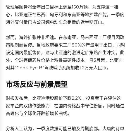
管理层顺势将全年出口目标上调至150万辆。为支撑这一雄
心，比亚迪正在巴西、匈牙利和东南亚等地扩建产能。一季度
海外交付量已占公司纯电动车总销量的近半壁江山。
然而，海外扩张并非坦途。在东南亚，马来西亚工厂项目因政
策限制而暂停。当地政府要求工厂80%的产量用于出口，同时
设定国内最低售价，这与比亚迪的激进定价策略产生冲突。此
外，全球存储芯片价格上涨推高硬件成本，自5月起，比亚迪
对其”God’s Eye B”驾驶辅助系统加收1.2万元人民币。
市场反应与前景展望
财报发布后，比亚迪港股股价下跌2.2%。投资者正在评估这
家车企的双线作战能力：在国内价格战中守住份额，同时通过
高端化与全球化开辟新增长曲线。
分析人士认为，一季度数据可能已触及周期底部。大唐的订单