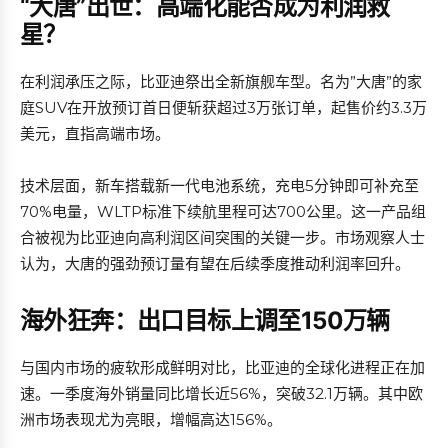
“大唐”出世：高端化能否成为利润救
星？
在利润承压之际，比亚迪祭出全新旗舰车型。名为”大唐”的家
庭SUV在开放预订首日便斩获超过3万张订单，起售价约3.3万
美元，直指高端市场。
技术层面，新车搭载新一代电池系统，充电5分钟即可补充至
70%电量，WLTP标准下续航里程可达700公里。这一产品组
合被视为比亚迪向高利润区间突围的关键一步。市场观察人士
认为，大唐的强劲预订量有望在后续季度推动利润率回升。
海外狂奔：出口目标上调至150万辆
与国内市场的疲软形成鲜明对比，比亚迪的全球化进程正在加
速。一季度海外销量同比增长近56%，突破32.1万辆。其中欧
洲市场表现尤为亮眼，增幅高达156%。