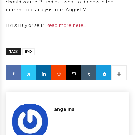
should you sell? Find out what to do now in the
current free analysis from August 7.
BYD: Buy or sell?
Read more here...
TAGS
BYD
angelina