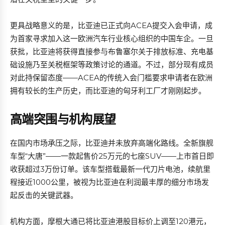
更具战略意义的是，比亚迪已正式向ACEA提交入会申请，成
为首家寻求加入这一欧洲汽车行业核心组织的中国车企。一旦
获批，比亚迪将获得直接参与布鲁塞尔关于排放标准、充电基
础设施乃至关税框架等政策讨论的通道。不过，部分现有成员
对此持保留态度——ACEA的传统入会门槛要求申请者在欧洲
拥有较长的生产历史，而比亚迪的匈牙利工厂才刚刚起步。
高端突围与机构展望
在国内市场承压之际，比亚迪并未放弃高端化路线。全新旗舰
车型“大唐”——一款起售价25万元的七座SUV——上市首日即
收获超过3万份订单。该车型搭载最新一代刀片电池，续航里
程接近1000公里，被视为比亚迪在利润最丰厚的细分市场发
起反击的关键武器。
机构方面，摩根大通已将比亚迪港股目标价上调至120港元，