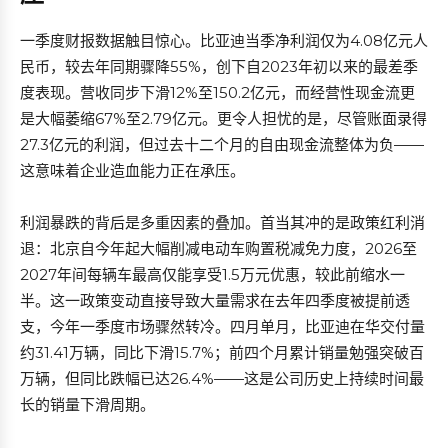
一季度财报数据触目惊心。比亚迪当季净利润仅为4.08亿元人
民币，较去年同期骤降55%，创下自2023年初以来的最差季
度表现。营收同步下滑12%至150.2亿元，而经营性现金流更
是大幅萎缩67%至2.79亿元。更令人担忧的是，尽管账面录得
27.3亿元的利润，但过去十二个月的自由现金流整体为负——
这意味着企业造血能力正在承压。
利润暴跌的背后是多重因素的叠加。首当其冲的是政策红利消
退：北京自今年起大幅削减电动车购置税减免力度，2026至
2027年间每辆车最高仅能享受1.5万元优惠，较此前缩水一
半。这一政策变动直接导致大量需求在去年四季度被提前透
支，今年一季度市场骤然转冷。四月单月，比亚迪在华交付量
约31.41万辆，同比下滑15.7%；前四个月累计销量勉强突破百
万辆，但同比跌幅已达26.4%——这是公司历史上持续时间最
长的销量下滑周期。