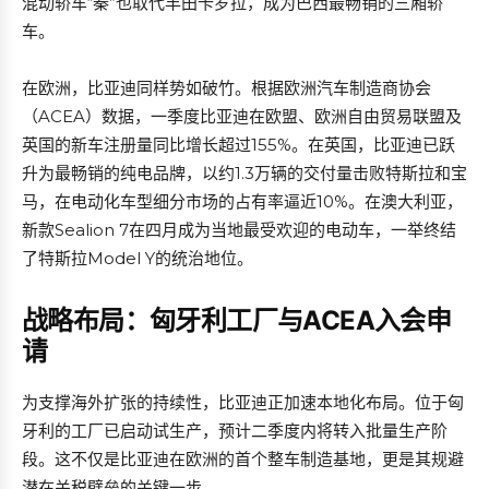
混动轿车“秦”也取代丰田卡罗拉，成为巴西最畅销的三厢轿
车。
在欧洲，比亚迪同样势如破竹。根据欧洲汽车制造商协会
（ACEA）数据，一季度比亚迪在欧盟、欧洲自由贸易联盟及
英国的新车注册量同比增长超过155%。在英国，比亚迪已跃
升为最畅销的纯电品牌，以约1.3万辆的交付量击败特斯拉和宝
马，在电动化车型细分市场的占有率逼近10%。在澳大利亚，
新款Sealion 7在四月成为当地最受欢迎的电动车，一举终结
了特斯拉Model Y的统治地位。
战略布局：匈牙利工厂与ACEA入会申
请
为支撑海外扩张的持续性，比亚迪正加速本地化布局。位于匈
牙利的工厂已启动试生产，预计二季度内将转入批量生产阶
段。这不仅是比亚迪在欧洲的首个整车制造基地，更是其规避
潜在关税壁垒的关键一步。