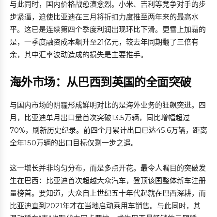
与此同时，国内价格战愈演愈烈。小米、吉利等竞争对手的步
步紧逼，迫使比亚迪在三月将折扣力度推至两年来的最高水
平。这已是连续第四个季度利润出现环比下滑。更雪上加霜的
是，一季度融资成本飙升至21亿元，较去年同期翻了三倍有
余，其中汇率波动造成的损失是主要推手。
海外市场：从巴西到英国的全面突破
与国内市场的阴霾形成鲜明对比的是海外业务的狂飙突进。四
月，比亚迪单月出口量首次突破13.5万辆，同比增幅超过
70%，刷新历史纪录。前四个月累计出口已达45.6万辆，距离
全年150万辆的出口目标仅剩一步之遥。
这一增长并非均匀分布，而是多点开花。最令人瞩目的突破发
生在巴西：比亚迪首次超越大众汽车，登顶该国整体新车注册
量榜首。要知道，大众自上世纪五十年代起就在巴西深耕，而
比亚迪直到2021年才在当地启动乘用车销售。与此同时，其