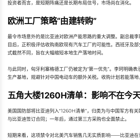
投资者而言，是短期阵痛还是长期布局信号，市场尚在消化。
欧洲工厂策略“由建转购”
最令市场意外的是比亚迪对欧洲产能思路的重大调整。副总裁李珂（
目后，正积极评估收购南欧现有汽车工厂的可能性。西班牙及部
式截然不同，旨在大幅缩短本地生产落地时间。
与此同时，匈牙利塞格德工厂仍被定为“第一优先”。李珂明确表
生产基地，规避针对中国电动车的额外关税。收购计划若能落地
五角大楼1260H清单：影响不在今
美国国防部将比亚迪列入“1260H清单”，归类为与中国军方有
与比亚迪签订合同；一年后，通过第三方采购也全面禁止。
短期来看，这项禁令对北美汽车销售几无实质影响——比亚迪在