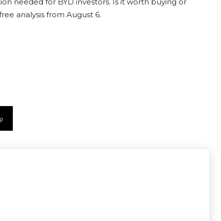
on needed for BYD investors. Is it worth buying or
free analysis from August 6.