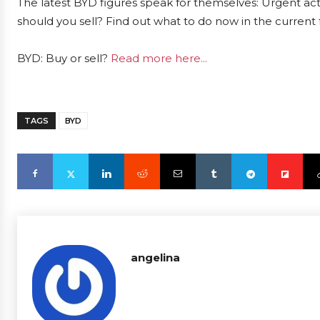
The latest BYD figures speak for themselves: Urgent acti
should you sell? Find out what to do now in the current 
BYD: Buy or sell?
Read more here...
TAGS
BYD
angelina