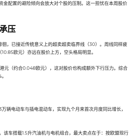
资金配置的避险倾向会放大对个股的压制。这一担忧在本周股价
承压
7区间徘徊，已接近传统意义上的超卖超卖临界线（30）。周线同样疲
线（10.85欧元）亦远在股价上方，空头格局明显。
16港元（约合0.048欧元），这对股价也构成额外下行压力。综合
%。
.3万辆电动车与插电混动车，实现九个月来首次月度同比增长，
型。该车搭载1.5升汽油机与电机组合，最大卖点在于：按欧盟现行