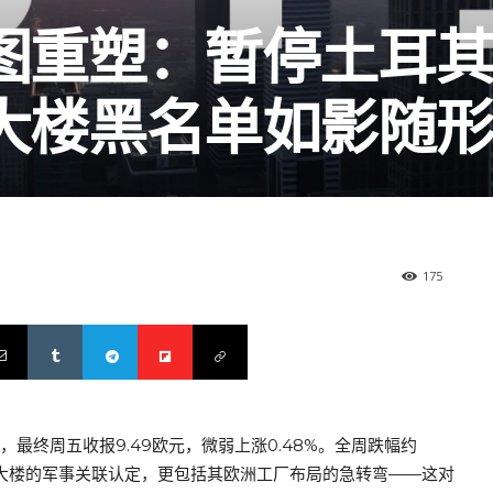
图重塑：暂停土耳
大楼黑名单如影随
175
，最终周五收报9.49欧元，微弱上涨0.48%。全周跌幅约
五角大楼的军事关联认定，更包括其欧洲工厂布局的急转弯——这对