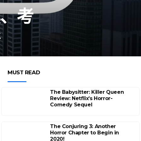
其、考
形
MUST READ
The Babysitter: Killer Queen
Review: Netflix’s Horror-
Comedy Sequel
The Conjuring 3: Another
Horror Chapter to Begin in
2020!