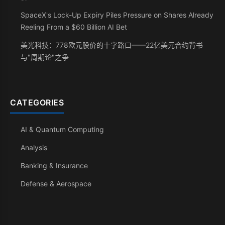
SpaceX's Lock-Up Expiry Piles Pressure on Shares Already
Reeling From a $60 Billion AI Bet
美光科技：778欧元股价的十字路口——22亿美元合约背书
与"周期论"之争
CATEGORIES
AI & Quantum Computing
Analysis
Banking & Insurance
Defense & Aerospace