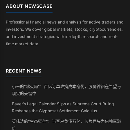
ABOUT NEWSCASE
Professional financial news and analysis for active traders and
investors. We cover global markets, stocks, cryptocurrencies,
and investment strategies with in-depth research and real-
time market data.
RECENT NEWS
小米的"冰火局"：百亿订单难掩成本隐忧，股价徘徊在希望与
现实的夹缝中
Bayer's Legal Calendar Slips as Supreme Court Ruling
Reshapes the Glyphosat Settlement Calculus
英伟达的"生态壁垒"：当客户负债万亿，芯片巨头为何独享溢
价