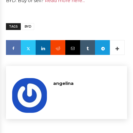
BYD: Buy or sell?
Read more here...
TAGS
BYD
angelina