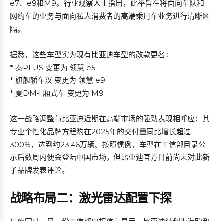
e7、e9和M9。行业观察人士指出，此举旨在将面向车队和
网约车的业务与面向私人消费者的高端乘用车业务进行清晰区
隔。
据悉，这些车型实为现有比亚迪车型的改款更名：
* 秦PLUS 变更为 领慧 e5
* 旗舰轿车汉 变更为 领慧 e9
* 夏DM-i 厢式车 变更为 M9
这一战略调整与比亚迪近期在高端市场的强劲表现相呼应：其
专业个性化品牌方程豹在2025年的交付量同比增长超过
300%，达到约23.46万辆。按照惯例，车型在工信部目录公
示后数周内便会登陆中国市场，但比亚迪官方目前尚未对此新
子品牌发表评论。
战略布局二：激光雷达配置下探