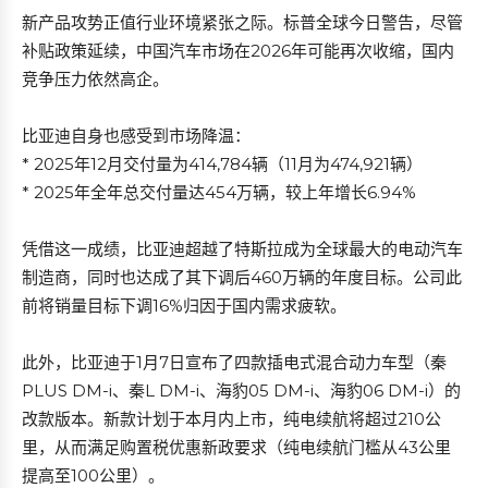
新产品攻势正值行业环境紧张之际。标普全球今日警告，尽管
补贴政策延续，中国汽车市场在2026年可能再次收缩，国内
竞争压力依然高企。
比亚迪自身也感受到市场降温：
* 2025年12月交付量为414,784辆（11月为474,921辆）
* 2025年全年总交付量达454万辆，较上年增长6.94%
凭借这一成绩，比亚迪超越了特斯拉成为全球最大的电动汽车
制造商，同时也达成了其下调后460万辆的年度目标。公司此
前将销量目标下调16%归因于国内需求疲软。
此外，比亚迪于1月7日宣布了四款插电式混合动力车型（秦
PLUS DM-i、秦L DM-i、海豹05 DM-i、海豹06 DM-i）的
改款版本。新款计划于本月内上市，纯电续航将超过210公
里，从而满足购置税优惠新政要求（纯电续航门槛从43公里
提高至100公里）。