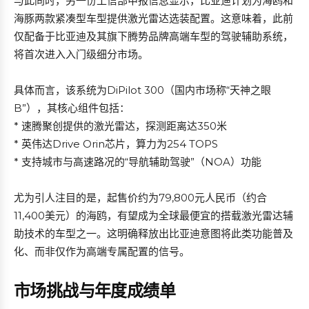
与此同时，另一份工信部申报信息显示，比亚迪计划为海鸥和
海豚两款紧凑型车型提供激光雷达选装配置。这意味着，此前
仅配备于比亚迪及其旗下腾势品牌高端车型的驾驶辅助系统，
将首次进入入门级细分市场。
具体而言，该系统为DiPilot 300（国内市场称“天神之眼
B”），其核心组件包括：
* 速腾聚创提供的激光雷达，探测距离达350米
* 英伟达Drive Orin芯片，算力为254 TOPS
* 支持城市与高速路况的“导航辅助驾驶”（NOA）功能
尤为引人注目的是，起售价约为79,800元人民币（约合
11,400美元）的海鸥，有望成为全球最便宜的搭载激光雷达辅
助技术的车型之一。这明确释放出比亚迪意图将此类功能普及
化、而非仅作为高端专属配置的信号。
市场挑战与年度成绩单