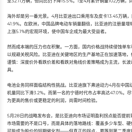
至32.11万辆，但同比仍下降15.5%。1至4月累计销量102万辆，
海外却是另一番光景。4月比亚迪出口乘用车及皮卡13.45万辆
41.9%。在欧洲，中国品牌电动车销量翻倍，比亚迪的注册量增
上涨5.1%的宏观环境，使中国车企成为最大受益者。
然而成本端的压力也在积聚。一方面，国内价格战持续侵蚀单车
以规避关税风险。比亚迪在关键地区的生产基地正在加速落地，
谨慎：深度价外看跌价差和看跌对角线价差策略成为主流，长波
具。
电池业务同样面临结构性挑战。比亚迪旗下弗迪动力4月在中国动力
机量同比下滑3.2%。而第一名的宁德时代市占率高达47.0%
为更高的售价或更稳定的利润，尚需时间检验。
5月28日的战略发布会，是比亚迪向市场证明盈利拐点能否提
市场需要的不是口号，而是具体的落地路线：覆盖多少车型、硬
可能成为股价的短期催化剂——但真正的拐点，要等到第二季度