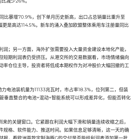
同比减少26%。
，同比暴增70.9%，创下单月历史新高，出口占总销量比重升至
幅更是高达114.5%。新车的涌入叠加欧盟整体乘用车注册量同比
利润；另一方面，海外扩张需要投入大量资金建设本地化产能，
但短期利润表仍受挤压。从港交所的交易数据看，市场情绪偏向
动率仓位主导，投资者将低成本期权作为对冲股价大幅回撤的工
电池装机量为11133兆瓦时，市占率18.3%，位列第二，但装
。尽管垂直整合的电池+混动+智能系统可以形成差异化，但能否转化
前到来的关键窗口。它紧跟在利润大幅下滑和销量连续收缩之后，
件规格、软件能力、推送时间。如果信息足够清晰，这一天的确
财报，看欧洲首款定制海豚G的交付是否能给利润表添加第一批