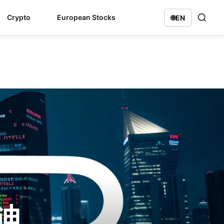
Crypto
European Stocks
🌐
EN
迪