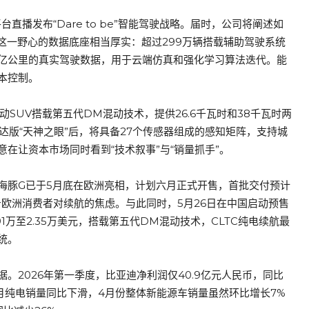
直播发布“Dare to be”智能驾驶战略。届时，公司将阐述如
这一野心的数据底座相当厚实：超过299万辆搭载辅助驾驶系统
.9亿公里的真实驾驶数据，用于云端仿真和强化学习算法迭代。能
本控制。
混动SUV搭载第五代DM混动技术，提供26.6千瓦时和38千瓦时两
雷达版“天神之眼”后，将具备27个传感器组成的感知矩阵，支持城
在让资本市场同时看到“技术叙事”与“销量抓手”。
海豚G已于5月底在欧洲亮相，计划六月正式开售，首批交付预计
击欧洲消费者对续航的焦虑。与此同时，5月26日在中国启动预售
91万至2.35万美元，搭载第五代DM混动技术，CLTC纯电续航最
统。
。2026年第一季度，比亚迪净利润仅40.9亿元人民币，同比
续八个月纯电销量同比下滑，4月份整体新能源车销量虽然环比增长7%