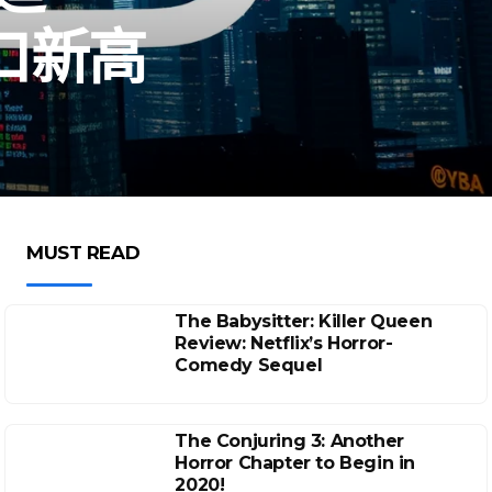
出口新高
MUST READ
The Babysitter: Killer Queen
Review: Netflix’s Horror-
Comedy Sequel
The Conjuring 3: Another
Horror Chapter to Begin in
2020!