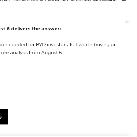
Ad
st 6 delivers the answer:
on needed for BYD investors. Is it worth buying or
free analysis from August 6.