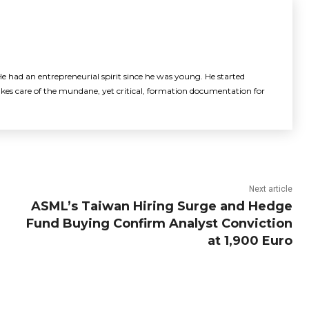
e had an entrepreneurial spirit since he was young. He started
akes care of the mundane, yet critical, formation documentation for
Next article
ASML’s Taiwan Hiring Surge and Hedge
Fund Buying Confirm Analyst Conviction
at 1,900 Euro