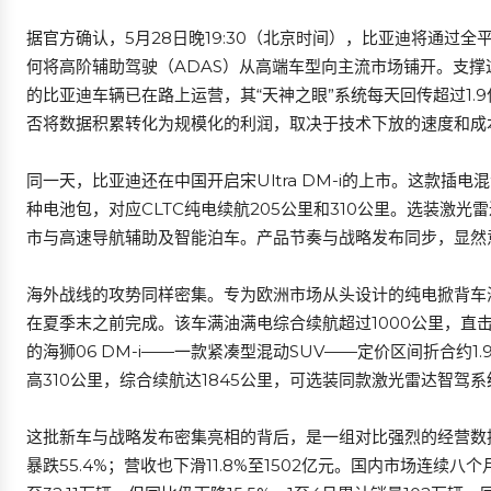
据官方确认，5月28日晚19:30（北京时间），比亚迪将通过全平台
何将高阶辅助驾驶（ADAS）从高端车型向主流市场铺开。支撑
的比亚迪车辆已在路上运营，其“天神之眼”系统每天回传超过1
否将数据积累转化为规模化的利润，取决于技术下放的速度和成
同一天，比亚迪还在中国开启宋Ultra DM-i的上市。这款插电
种电池包，对应CLTC纯电续航205公里和310公里。选装激光
市与高速导航辅助及智能泊车。产品节奏与战略发布同步，显然意
海外战线的攻势同样密集。专为欧洲市场从头设计的纯电掀背车
在夏季末之前完成。该车满油满电综合续航超过1000公里，直
的海狮06 DM-i——一款紧凑型混动SUV——定价区间折合约1.
高310公里，综合续航达1845公里，可选装同款激光雷达智驾系
这批新车与战略发布密集亮相的背后，是一组对比强烈的经营数据
暴跌55.4%；营收也下滑11.8%至1502亿元。国内市场连