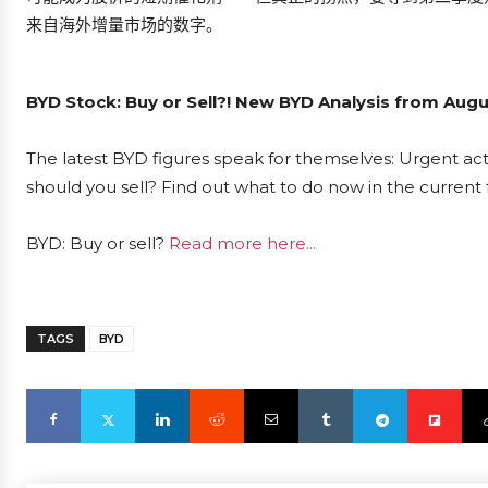
来自海外增量市场的数字。
BYD Stock: Buy or Sell?! New BYD Analysis from Augu
The latest BYD figures speak for themselves: Urgent acti
should you sell? Find out what to do now in the current 
BYD: Buy or sell?
Read more here...
TAGS
BYD