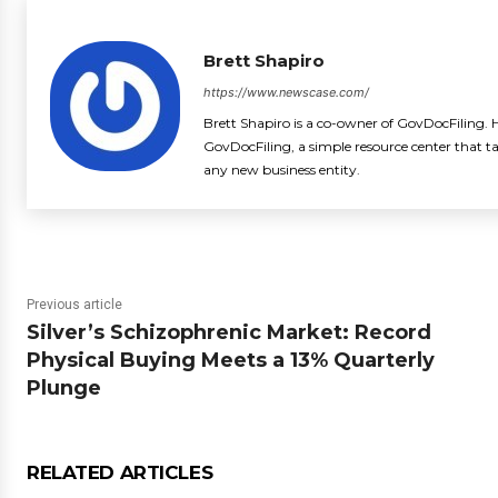
Brett Shapiro
https://www.newscase.com/
Brett Shapiro is a co-owner of GovDocFiling. H
GovDocFiling, a simple resource center that t
any new business entity.
Previous article
Silver’s Schizophrenic Market: Record
Physical Buying Meets a 13% Quarterly
Plunge
RELATED ARTICLES