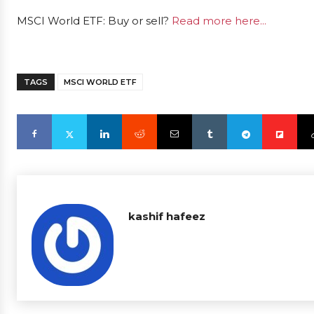
MSCI World ETF: Buy or sell?
Read more here...
TAGS
MSCI WORLD ETF
kashif hafeez