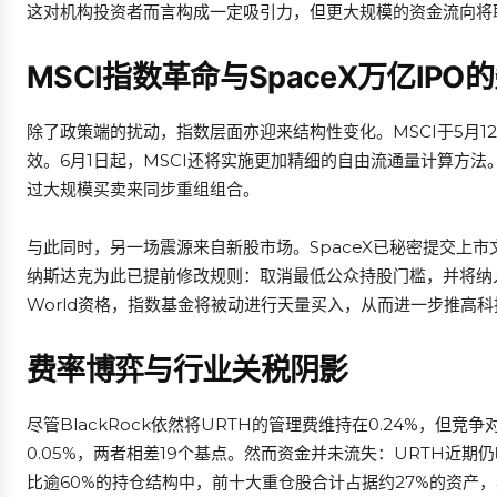
这对机构投资者而言构成一定吸引力，但更大规模的资金流向将
MSCI指数革命与SpaceX万亿IPO
除了政策端的扰动，指数层面亦迎来结构性变化。MSCI于5月1
效。6月1日起，MSCI还将实施更加精细的自由流通量计算方
过大规模买卖来同步重组组合。
与此同时，另一场震源来自新股市场。SpaceX已秘密提交上市文
纳斯达克为此已提前修改规则：取消最低公众持股门槛，并将纳入指
World资格，指数基金将被动进行天量买入，从而进一步推高
费率博弈与行业关税阴影
尽管BlackRock依然将URTH的管理费维持在0.24%，但竞
0.05%，两者相差19个基点。然而资金并未流失：URTH近期仍
比逾60%的持仓结构中，前十大重仓股合计占据约27%的资产，