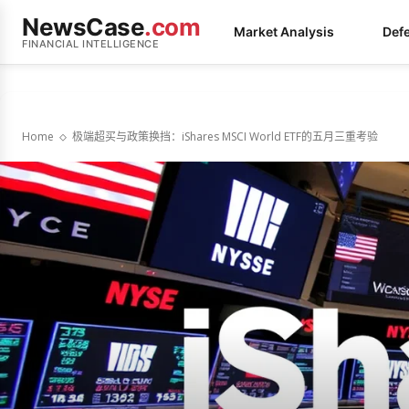
NewsCase
.com
Market Analysis
Def
FINANCIAL INTELLIGENCE
Home
极端超买与政策换挡：iShares MSCI World ETF的五月三重考验