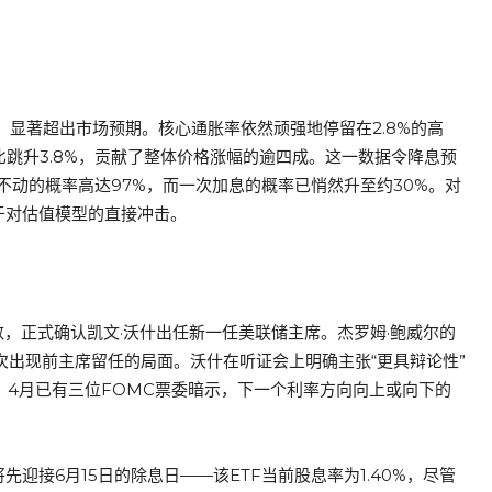
增幅，显著超出市场预期。核心通胀率依然顽强地停留在2.8%的高
跳升3.8%，贡献了整体价格涨幅的逾四成。这一数据令降息预
兵不动的概率高达97%，而一次加息的概率已悄然升至约30%。对
异于对估值模型的直接冲击。
数，正式确认凯文·沃什出任新一任美联储主席。杰罗姆·鲍威尔的
次出现前主席留任的局面。沃什在听证会上明确主张“更具辩论性”
。4月已有三位FOMC票委暗示，下一个利率方向向上或向下的
迎接6月15日的除息日——该ETF当前股息率为1.40%，尽管