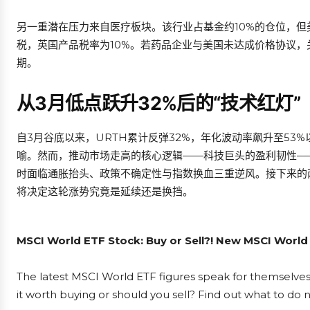
另一重潜在压力来自医疗板块。该行业占基金约10%的仓位，但
税，英国产品税率为10%。若药品企业与美国未达成价格协议，关税
期。
从3月低点跃升32%后的“技术红灯”
自3月谷底以来，URTH累计反弹32%，年化波动率飙升至53%
喻。然而，推动市场走高的核心逻辑——科技巨头的盈利韧性——
时面临通胀抬头、政策不确定性与指数换血三重逆风。接下来的
将决定这轮涨势究竟是延续还是换挡。
MSCI World ETF Stock: Buy or Sell?! New MSCI World 
The latest MSCI World ETF figures speak for themselves
it worth buying or should you sell? Find out what to do n