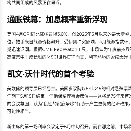
构共同组成的风暴正在逼近。
通胀铁幕：加息概率重新浮现
美国4月CPI同比涨幅录得3.8%，创2023年5月以来的最大
位。推手来自能源价格飙升：受伊朗冲突影响，4月能源指数环比
期迅速退潮。根据CME FedWatch工具，市场认为年底前按
高度集中于成长股的MSCI世界ETF而言，利率环境的紧缩无
凯文·沃什时代的首个考验
美联储的领导层已经易主。美国参议院以54比45的相对悬殊票
任期于5月15日结束，但他保留理事会席位——这将是75年来首
的会议氛围，认为“良性的家庭争吵”有助于产生更优的经济政策
可能性相当。
新主席的第一场利率会议定于6月中旬召开。而在那之前，市场将先