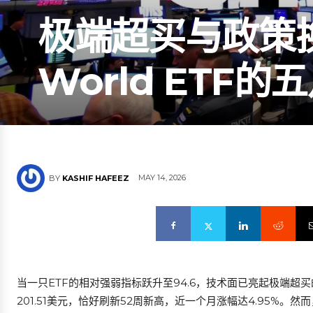
极端超买与政策换挡
World ETF
MAY 14, 2026
BY
KASHIF HAFEEZ
当一只ETF的相对强弱指标跃升至94.6，技术面已亮起极端超买的红灯。
201.51美元，恰好刷新52周新高，近一个月涨幅达4.95%