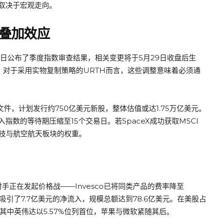
取决于宏观走向。
的叠加效应
2日公布了季度指数审查结果，相关变更将于5月29日收盘后生
法。对于采用实物复制策略的URTH而言，这些调整意味着必须通
件，计划发行约750亿美元新股，整体估值或达1.75万亿美元。
数的等待期压缩至15个交易日。若SpaceX成功获取MSCI
科技与航空航天板块的权重。
争对手正在发起价格战——Invesco已将同类产品的费率降至
吸引了7.7亿美元的净流入，规模总额达到78.6亿美元。在美股占
其中英伟达以5.57%位列首位，苹果与微软紧随其后。