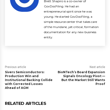
Brett Shapiro is a co-owner of
GovDocFiling. He had an
entrepreneurial spirit since he was
young. He started GovDocFiling, a
simple resource center that takes care
of the mundane, yet critical, formation
documentation for any new business
entity.
Previous article
Next article
Sivers Semiconductors:
BioNTech’s Board Expansion
Production Win and
Signals Oncology Pivot —
Institutional Backing Collide
But the Market Still Wants
with Corrected Losses
Proof
Ahead of AGM
RELATED ARTICLES