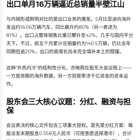
出口单月16万辆逼近总销量半壁江山
与内销形成鲜明对比的是出口业务的爆发。5月比亚迪向海外
发运约16.06万辆汽车，同比飙升约80%（另一表述为
81%）。出口占整体销售比重已攀升至42%，几乎与国内平分
天下。不过，前五个月累计总销量约为140.5万辆，仍比去年
同期低逾20%，出口的高增长尚未完全填补本土的窟窿。
这种“外热内冷”的结构性分化，亦映照在股东大会议程上——
一方是亮眼的海外数据，另一方则是牵涉千亿资金的资本运
作。
股东会三大核心议题：分红、融资与担
保
会议表决的核心文件包含三项重大授权。首先是分红方案：每
股派发末期股息0.358元人民币（可按意愿选择港币），合计