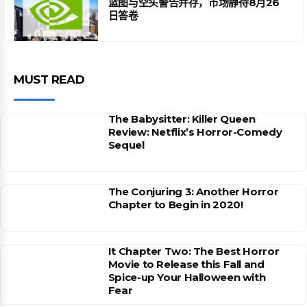
蓝图与空头警告并存，市场静待8月26
日答卷
MUST READ
The Babysitter: Killer Queen
Review: Netflix’s Horror-Comedy
Sequel
The Conjuring 3: Another Horror
Chapter to Begin in 2020!
It Chapter Two: The Best Horror
Movie to Release this Fall and
Spice-up Your Halloween with
Fear