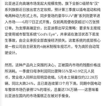
比亚迪正向高端市场发起大规模攻势。旗下全新D级轿车“汉”
系列旗舰近日放出官方定妆照，预计第三季度以插电混动和纯
电两种动力形式上市。同步登场的豪华SUV“唐”系列则更早进
入市场——6月17日正式开售，仅前两周便收获超过10万张预
订单。为支撑高端定价，比亚迪祭出罕见策略：要求车主按规
定使用城市智驾系统“God’s Eye”，并承诺在激活状态下若发
生事故，由企业承担全部直接经济损失。这套系统的底层核心
是一枚公司自主研发的4纳米制程车规芯片，专为高阶自动驾
驶设计。
然而，这种产品向上突围的决心，正被国内市场的残酷价格战
所消耗。一季度归母净利润同比骤降55%至40.9亿元人民
币，营业收入同样出现明显收缩。5月本土销量仅约22.28万
辆，同比大跌24%，且已是连续第13个月下滑。同期中国电动
车整体市场仍录得12%的增长，总量达136万辆——这意味着
比亚迪在国内的市场蛋糕正在被对手蚕食。