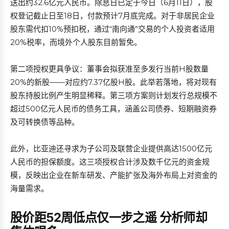
送出约32.6亿元人民币。除息日已定于今日（6月11日），股
权登记截止日至18日，付款预计7月底完成。对于非居民企业
股东需代扣10%预扣税，通过“南向通”交易的个人投资者适用
20%税率，而境外个人股东目前暂免。
第二项授权更具争议：董事会拟获准至多发行当前H股数量
20%的新股——对应约7.37亿股H股。此举若落地，将对现有
股东持股比例产生明显稀释。第三项方案则计划发行总规模不
超过500亿元人民币的债务工具，涵盖公司债券、短期融资券
及可转换债等品种。
此外，比亚迪还寻求为子公司及联营企业提供高达1500亿元
人民币的担保额度。这三项授权合计涉及数千亿元的资金规
模，反映出企业在新车研发、产能扩张及海外布局上对资金的
海量需求。
股价距52周低点仅一步之遥 分析师却