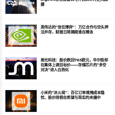
挪
英伟达的”信任博弈”：万亿合作与空头押
注并存，财报日将揭晓谁在裸泳
美光科技：股价跌回765欧元，华尔街却
在集体上调目标价——存储芯片的”多空
对决”进入白热化
小米的”冰火局”：百亿订单难掩成本隐
忧，股价徘徊在希望与现实的夹缝中