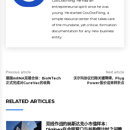
GovDocFiling. He had an
entrepreneurial spirit since he was
young. He started GovDocFiling, a
simple resource center that takes care
of the mundane, yet critical, formation
documentation for any new business
entity.
Previous article
Next article
德国mRNA双雄合体：BioNTech
沃尔玛协议扫除关键障碍，Plug
正式完成对CureVac的收购
Power股价迎来转折点
RELATED ARTICLES
双线作战的纳斯达克小市值样本：
Diginex在合规窗口与并购倒计时之间腾