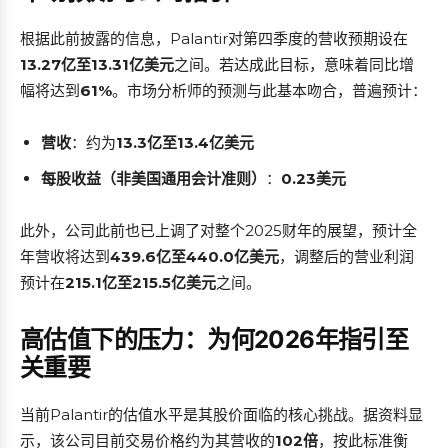
根据此前披露的信息，Palantir对第四季度的营收预期设在
13.27亿至13.31亿美元
之间。若达成此目标，意味着同比增
幅将达到
61%
。市场分析师的预测与此基本吻合，普遍预计：
营收
：约为
13.3亿至13.4亿美元
每股收益（非美国通用会计准则）
：
0.23美元
此外，公司此前也已上调了对整个2025财年的展望，预计全
年营收将达到
439.6亿至440.0亿美元
，调整后的营业利润
预计在
215.1亿至215.5亿美元
之间。
高估值下的压力：为何2026年指引至
关重要
当前Palantir的估值水平是其股价面临的核心挑战。据资料显
示，该公司目前交易价格约为其营收的
102倍
，按此标准衡