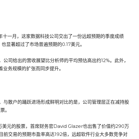
。去年十一月，这家数据科技公司交出了一份远超预期的季度成绩
元，也显著超过了市场普遍预期的0.17美元。
，公司给出的营收展望比分析师的平均预估高出约12%。此外，
随着业务规模的扩张而同步提升。
。与散户的踊跃进场形成鲜明对比的是，公司管理层正在减持股
股票。
万美元的股票，首席财务官David Glazer也出售了价值约290万
目前交易的预期市盈率高达192倍，远超软件行业大多数竞争对