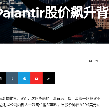
lantir股价飙升
559
的157%涨幅收官。然而，这场华丽的上涨背后，却上演着一场截然不
边则是公司内部人士趁高位悄然套现。当股价徘徊在194美元左