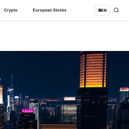
Crypto
European Stocks
🌐
EN