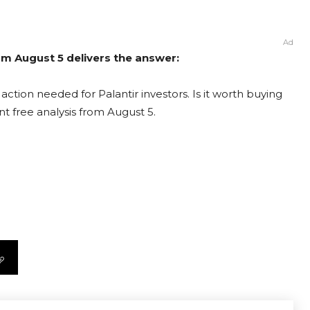
Ad
rom August 5 delivers the answer:
action needed for Palantir investors. Is it worth buying
nt free analysis from August 5.