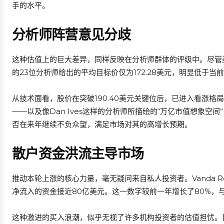
手的水平。
分析师阵营意见分歧
这种估值上的巨大差异，同样反映在分析师群体的评级中。尽管美
的23位分析师给出的平均目标价仅为172.28美元，明显低于当
从技术面看，股价在突破190.40美元关键位后，已进入看涨格
——以及像Dan Ives这样的分析师所描绘的“万亿市值想象
否在来年继续不负众望，满足市场对其的高增长预期。
散户资金洪流主导市场
推动本轮上涨的核心力量，毫无疑问来自私人投资者。Vanda Rese
净流入的资金接近80亿美元。这一数字较前一年增长了80%，与
这种激进的买入浪潮，似乎无视了许多机构投资者的估值担忧。目