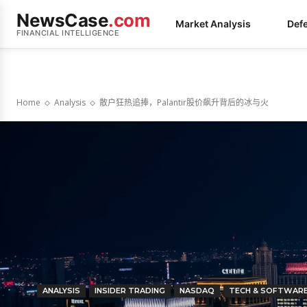
NewsCase
.com
Market Analysis
Def
FINANCIAL INTELLIGENCE
Home
Analysis
散户狂热追捧，Palantir股价飙升背后的冰与火
ANALYSIS
INSIDER TRADING
NASDAQ
TECH & SOFTWAR