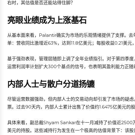
右时，其估值是否还能站得住脚？
亮眼业绩成为上涨基石
从基本面来看，Palantir确实为市场的乐观情绪提供了支撑
单：营收同比激增近63%，达到11.8亿美元；每股收益0.21美
基于强劲表现，管理层随即上调了全年业绩指引。对于第四季度
运营利润率计划扩大300个基点的信号，也表明其盈利能力正
内部人士与散户分道扬镳
尽管运营数据强劲，但内部人士的交易动向却引发了市场的疑虑
票。过去90天内，内部人士累计出售了价值约1.6475亿美元的
具体来看，副总裁Shyam Sankar在十一月减持了价值近2500
美元的持股。这些减持行为发生在一个极高的估值背景下：该股