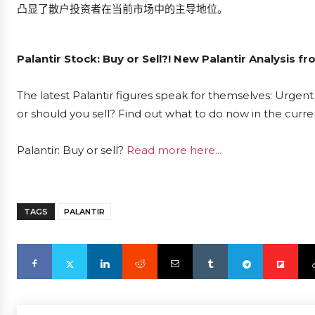
凸显了散户投资者在当前市场中的主导地位。
Palantir Stock: Buy or Sell?! New Palantir Analysis f
The latest Palantir figures speak for themselves: Urgent 
or should you sell? Find out what to do now in the curre
Palantir: Buy or sell?
Read more here...
TAGS
PALANTIR