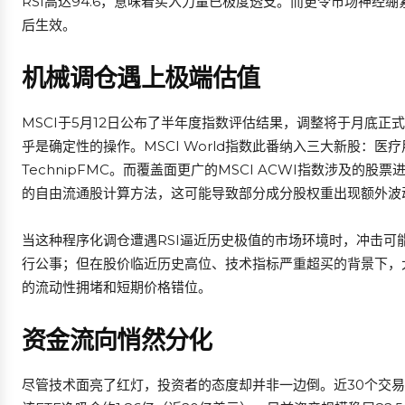
RSI高达94.6，意味着买入力量已极度透支。而更令市场神经绷
后生效。
机械调仓遇上极端估值
MSCI于5月12日公布了半年度指数评估结果，调整将于月底正
乎是确定性的操作。MSCI World指数此番纳入三大新股：医疗用
TechnipFMC。而覆盖面更广的MSCI ACWI指数涉及的
的自由流通股计算方法，这可能导致部分成分股权重出现额外波
当这种程序化调仓遭遇RSI逼近历史极值的市场环境时，冲击
行公事；但在股价临近历史高位、技术指标严重超买的背景下，
的流动性拥堵和短期价格错位。
资金流向悄然分化
尽管技术面亮了红灯，投资者的态度却并非一边倒。近30个交易日