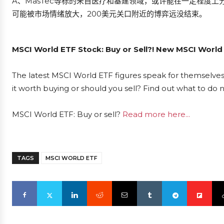
A、MasTec等标的来自医疗和基建领域，或许能在一定程度上
可能被市场情绪放大，200美元关口附近的博弈远没结束。
MSCI World ETF Stock: Buy or Sell?! New MSCI World
The latest MSCI World ETF figures speak for themselves
it worth buying or should you sell? Find out what to do 
MSCI World ETF: Buy or sell?
Read more here...
TAGS
MSCI WORLD ETF