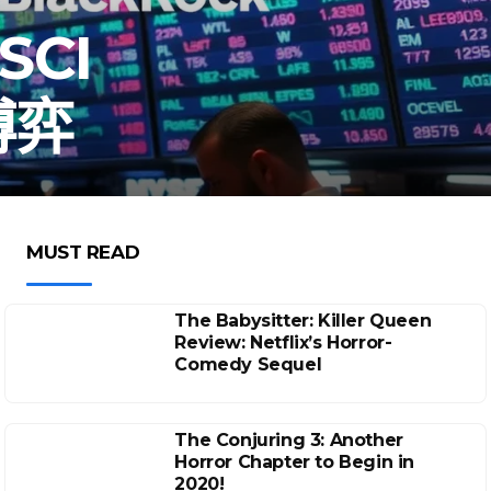
SCI
博弈
MUST READ
The Babysitter: Killer Queen
Review: Netflix’s Horror-
Comedy Sequel
The Conjuring 3: Another
Horror Chapter to Begin in
2020!