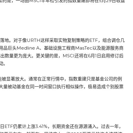
紧的是，一场由MSCI半年检引发的指数重建即将在5月29日收盘
式落地。对于像URTH这样采取实物复制策略的ETF，组合调仓几
品巨头Medline A、基础设施工程商MasTec以及能源服务商
股票进出数量更为庞大。更关键的是，MSCI还将在6月1日启用修订后
动。
可能被显著放大。通常在正常行情中，指数重建只是基金公司的例
大量被动基金在同一时间窗口执行相似操作，极易造成个别股票
ETF仍累计上涨3.41%，长期资金还在源源涌入。过去一年，