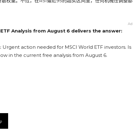
分散权重。不过，在RSI逼近95的超买区间里，任何机械性调整都
Ad
 ETF Analysis from August 6 delivers the answer:
: Urgent action needed for MSCI World ETF investors. Is
now in the current free analysis from August 6.