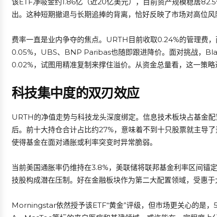
该ETF净吸金约1.86亿（近20亿美元），目前资产规模稳居8
出。这种短期撤退与长期追捧的背离，恰好反映了市场对高位风
费率一直是业内争夺的焦点。URTH目前收取0.24%的管理费，而In
0.05%，UBS、BNP Paribas也随即跟进降价。面对挑战，
0.02%，试图用精准复制来撑住溢价。从资金总量看，这一策
科技集中度的双刃效应
URTH的净值走势与科技龙头深度绑定。信息技术板块占基金配置
后。前十大持仓合计占比约27%，意味着不到十只股票就主导
使得基金在面对通胀或利率突变时异常脆弱。
当前美国通胀率仍维持在3.8%，美联储将联邦基金利率区间锚定在
技股构成潜在压制。好在金融板块作为第二大配置领域，受惠于
Morningstar依然授予该ETF“黄金”评级，但市场更关心的