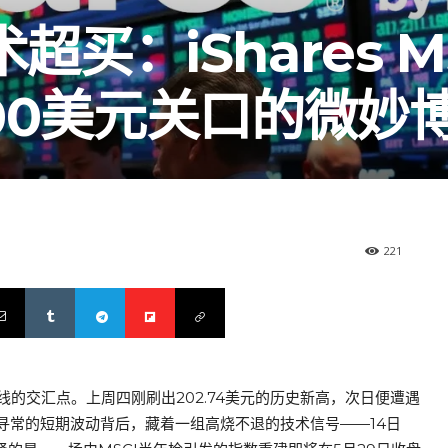
买：iShares M
在200美元关口的微妙
221
两条时间线的交汇点。上周四刚刷出202.74美元的历史新高，次日便遭遇
看似寻常的短期波动背后，藏着一组高烧不退的技术信号——14日