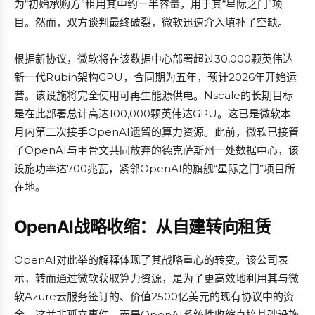
为“初始承购方”租用其中约一半容量，用于其“星际之门”项
目。然而，双方谈判最终破裂，微软迅速介入填补了空缺。
根据新协议，微软将在该数据中心部署超过30,000颗英伟达
新一代Rubin架构GPU，合同期为五年，预计2026年开始运
营。该设施将完全使用可再生能源供电。Nscale的长期目标
是在此部署总计高达100,000颗英伟达GPU。这已是微软本
月内第二次接手OpenAI遗留的算力资源。此前，微软已接管
了OpenAI与甲骨文共同放弃的德克萨斯州一处数据中心，该
设施功率达700兆瓦，紧邻OpenAI的旗舰“星际之门”项目所
在地。
OpenAI战略收缩：从自建转向租赁
OpenAI对此举的解释体现了其战略重心的转变。该公司表
示，转而通过微软获取算力资源，是为了更高效地利用其与微
软Azure云服务签订的、价值2500亿美元的现有协议中的资
金。这并非孤立事件，而是OpenAI系统性收缩直接基础设施