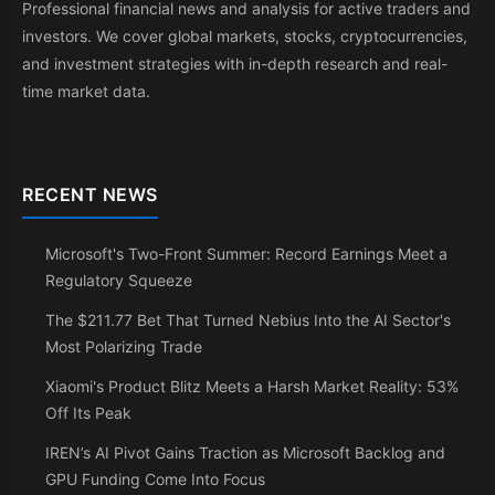
Professional financial news and analysis for active traders and
investors. We cover global markets, stocks, cryptocurrencies,
and investment strategies with in-depth research and real-
time market data.
RECENT NEWS
Microsoft's Two-Front Summer: Record Earnings Meet a
Regulatory Squeeze
The $211.77 Bet That Turned Nebius Into the AI Sector's
Most Polarizing Trade
Xiaomi's Product Blitz Meets a Harsh Market Reality: 53%
Off Its Peak
IREN’s AI Pivot Gains Traction as Microsoft Backlog and
GPU Funding Come Into Focus