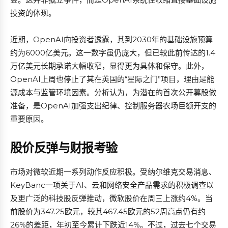
投资的体现。
近期，OpenAI向投资者透露，其到2030年的基础设施预算
约为6000亿美元。这一数字虽仍庞大，但已较此前传达的1.4
万亿美元长期承诺大幅收窄，显得更为具体和保守。此外，
OpenAI上周也停止了其在英国的“星际之门”项目，理由是能
源成本与监管环境因素。分析认为，为潜在的首次公开募股做
准备，是OpenAI加强支出纪律、控制服务器农场巨额开支的
重要原因。
股价反弹与财报考验
市场对微软近期一系列动作反应积极。受纳尔维克交易消息、
KeyBanc一项关于AI、云和网络安全产品需求的积极调查以
及更广泛的科技股反弹推动，微软股价在周三上涨约4%。当
前股价为347.25欧元，较其467.45欧元的52周高点仍有约
26%的差距，年初至今累计下跌近14%。不过，过去七个交易