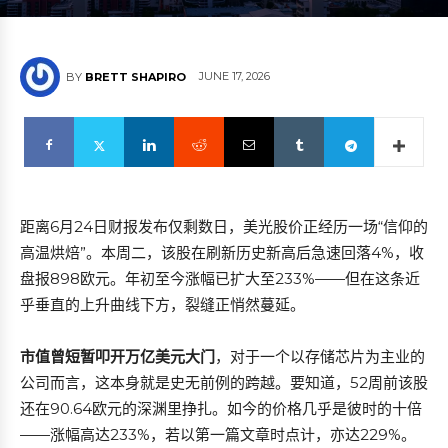
JUNE 17, 2026
BY
BRETT SHAPIRO
距离6月24日财报发布仅剩数日，美光股价正经历一场“信仰的
高温烘焙”。本周二，该股在刷新历史新高后急速回落4%，收
盘报898欧元。年初至今涨幅已扩大至233%——但在这条近
乎垂直的上升曲线下方，裂缝正悄然蔓延。
市值曾短暂叩开万亿美元大门
，对于一个以存储芯片为主业的
公司而言，这本身就是史无前例的跨越。要知道，52周前该股
还在90.64欧元的深渊里挣扎。如今的价格几乎是彼时的十倍
——涨幅高达233%，若以第一篇文章时点计，亦达229%。