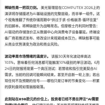
稀缺性是一把双刃剑。
美光管理层在COMPUTEX 2026上的
演讲将存储描述为AI基础设施的完整层级，而非单一组件。这
个视角推翻了传统存储周期中“供过于求-价格崩溃-循环往复”
的旧脚本，将稀缺提升为战略常态。但摩根士丹利同时警告：
AI驱动的存储涨价正从数据中心向消费电子设备蔓延。终端设
备厂商若推迟发布、修改设计来规避成本压力，稀缺叙事可能
从商业优势演变为政治和商业风险。
波动率是市场情绪的温度计。
该股30天年化波动率高达
103%，意味着任何消息都可能触发10%级别的单日波动。6月
24日的财报将是第一个高压测试：若营收和指引完美契合AI
需求，当前的回调可能瞬间结束，甚至开启新一轮上涨；若出
现任何不及预期的信号——哪怕只是订单的节奏变化——积累
的获利盘将如雪崩般砸落。
此刻站在898欧元的价位上，投资者已经不是在押注“AI需要