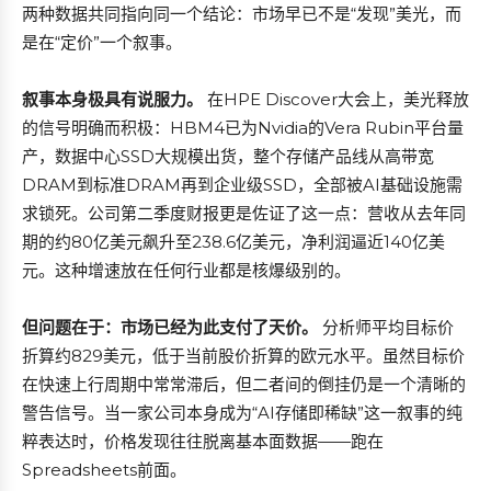
两种数据共同指向同一个结论：市场早已不是“发现”美光，而
是在“定价”一个叙事。
叙事本身极具有说服力。
在HPE Discover大会上，美光释放
的信号明确而积极：HBM4已为Nvidia的Vera Rubin平台量
产，数据中心SSD大规模出货，整个存储产品线从高带宽
DRAM到标准DRAM再到企业级SSD，全部被AI基础设施需
求锁死。公司第二季度财报更是佐证了这一点：营收从去年同
期的约80亿美元飙升至238.6亿美元，净利润逼近140亿美
元。这种增速放在任何行业都是核爆级别的。
但问题在于：市场已经为此支付了天价。
分析师平均目标价
折算约829美元，低于当前股价折算的欧元水平。虽然目标价
在快速上行周期中常常滞后，但二者间的倒挂仍是一个清晰的
警告信号。当一家公司本身成为“AI存储即稀缺”这一叙事的纯
粹表达时，价格发现往往脱离基本面数据——跑在
Spreadsheets前面。