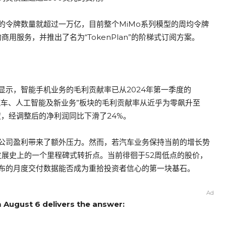
的令牌数量就超过一万亿，目前整个MiMo系列模型的周均令牌
用服务，并推出了名为“TokenPlan”的阶梯式订阅方案。
示，智能手机业务的毛利贡献率已从2024年第一季度的
电动汽车、人工智能及新业务”板块的毛利贡献率从近乎为零飙升至
度，经调整后的净利润同比下滑了24%。
公司盈利带来了额外压力。然而，若汽车业务保持当前的增长势
发展史上的一个里程碑式转折点。当前徘徊于52周低点的股价，
布的月度交付数据能否成为重拾投资者信心的第一块基石。
Ad
m August 6 delivers the answer: