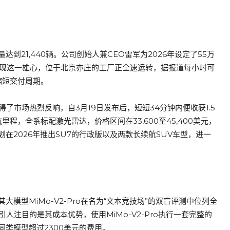
21,440辆。公司创始人兼CEO雷军为2026年设定了55万
。为实现这一雄心，位于北京亦庄的工厂正全速运转，据报道每小时可
缩短交付周期。
了市场热烈反响，自3月19日发布后，短短34分钟内便收获1.5
程，全系标配激光雷达，价格区间在33,600至45,400美元，
在2026年推出SU7的行政版以及两款长续航SUV车型，进一
型MiMo-V2-Pro在名为“文本竞技场”的双盲评测中位列全
更引人注目的是其成本优势，使用MiMo-V2-Pro执行一套完整的
ic同类模型超过2300美元的费用。