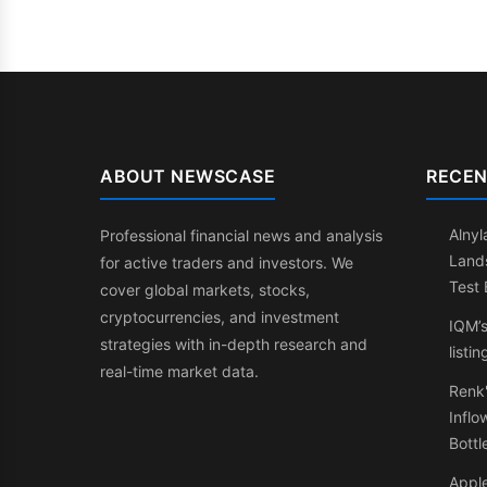
ABOUT NEWSCASE
RECEN
Alnyl
Professional financial news and analysis
Land
for active traders and investors. We
Test 
cover global markets, stocks,
cryptocurrencies, and investment
IQM’s
strategies with in-depth research and
listin
real-time market data.
Renk'
Inflo
Bottl
Appl