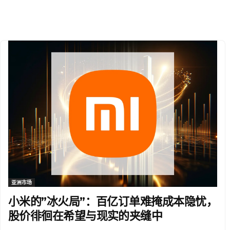
亚洲市场
小米的”冰火局”：百亿订单难掩成本隐忧，
股价徘徊在希望与现实的夹缝中