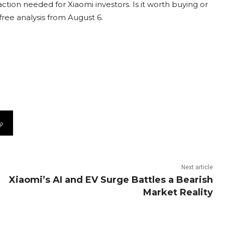
ction needed for Xiaomi investors. Is it worth buying or
free analysis from August 6.
Next article
Xiaomi’s AI and EV Surge Battles a Bearish
Market Reality