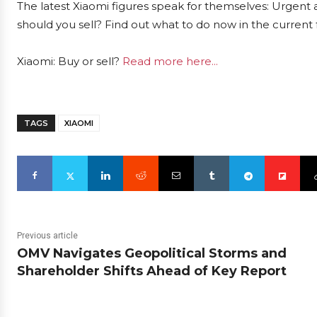
The latest Xiaomi figures speak for themselves: Urgent a
should you sell? Find out what to do now in the current 
Xiaomi: Buy or sell?
Read more here...
TAGS
XIAOMI
Previous article
OMV Navigates Geopolitical Storms and
Shareholder Shifts Ahead of Key Report