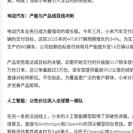
离，构成了当前小米最引人注目的财务图景。
电动汽车：产能与产品线双线冲刺
电动汽车业务已成为最强劲的增长极。今年三月，小米汽车交付量达到
辆的交付目标，这较2025年的411,837辆预期增长约34%
生产约80辆车，公司短期目标是尽快将月产能提升至1.6万辆以
产品攻势是达成目标的关键。近期开始交付的升级版SU7轿车获得
万份订单，总订单量超过3万份。该车型提供最高902公里的续航里
直接对标特斯拉。不仅如此，为覆盖更广泛的客户群体，小米计划
步完善产品矩阵。
人工智能：以性价比突入全球第一梯队
在另一条前沿战线上，小米的人工智能模型取得了突破性进展。其大模
球第五，直接与Anthropic和OpenAI的顶尖模型同台竞技。
智能评估套件成本约为348美元，远低于OpenAI或Anthrop