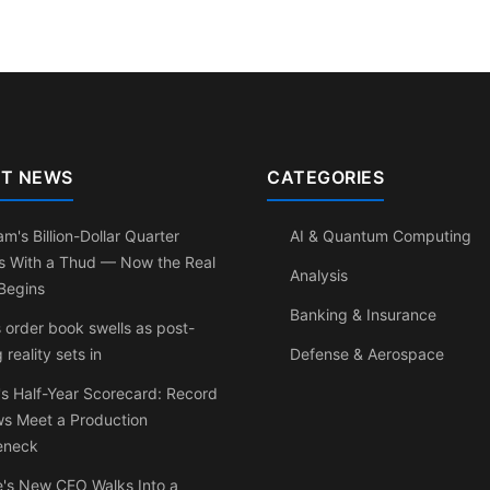
T NEWS
CATEGORIES
am's Billion-Dollar Quarter
AI & Quantum Computing
s With a Thud — Now the Real
Analysis
Begins
Banking & Insurance
 order book swells as post-
g reality sets in
Defense & Aerospace
s Half-Year Scorecard: Record
ws Meet a Production
eneck
e's New CEO Walks Into a