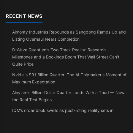
RECENT NEWS
Almonty Industries Rebounds as Sangdong Ramps Up and
Listing Overhaul Nears Completion
D-Wave Quantum's Two-Track Reality: Research
Milestones and a Bookings Boom That Wall Street Can't
Quite Price
Nvidia's $91 Billion Quarter: The AI Chipmaker's Moment of
Maximum Expectation
Alnylam's Billion-Dollar Quarter Lands With a Thud — Now
the Real Test Begins
IQM’s order book swells as post-listing reality sets in