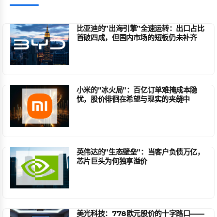
比亚迪的”出海引擎”全速运转：出口占比
首破四成，但国内市场的短板仍未补齐
小米的”冰火局”：百亿订单难掩成本隐
忧，股价徘徊在希望与现实的夹缝中
英伟达的”生态壁垒”：当客户负债万亿，
芯片巨头为何独享溢价
美光科技：778欧元股价的十字路口——