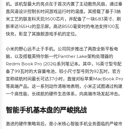
机。该机型最大的亮点在于首次内置了主动散热风扇，通过垂
直风道设计控制长时间游戏运行时的温度。其搭载了基于3纳
米工艺的联发科天玑9500芯片，并配备了一块6.83英寸、刷
新率达165Hz的显示屏。高达8550毫安时的电池支持100瓦
快充，彰显了其旗舰游戏手机的定位。
小米的野心远不止于手机。公司同步推出了两款全新平板电
脑，以及搭载英特尔新一代Panther Lake架构处理器的
Redmi Book Pro (2026)系列笔记本。其中，16英寸型号配
备了99瓦时的大容量电池，较小尺寸型号则为92瓦时，官方
宣称续航时间最长可达37小时，直接对标苹果MacBook Pro
等高端产品。这一系列动作清晰地表明，小米正试图通过构建
一个高性能、长续航的硬件生态体系，向高端市场发起冲击。
智能手机基本盘的严峻挑战
激进的硬件策略背后，是小米核心智能手机业务面临的严峻市