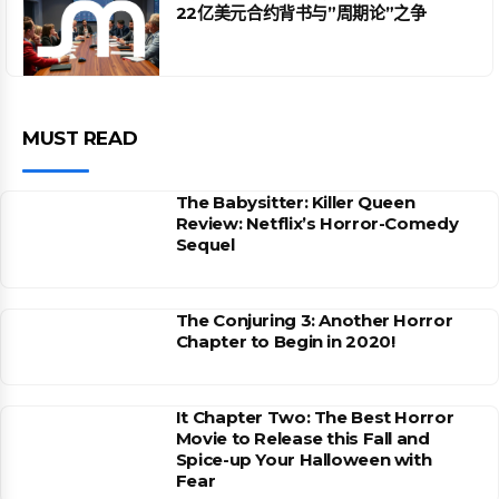
22亿美元合约背书与”周期论”之争
MUST READ
The Babysitter: Killer Queen
Review: Netflix’s Horror-Comedy
Sequel
The Conjuring 3: Another Horror
Chapter to Begin in 2020!
It Chapter Two: The Best Horror
Movie to Release this Fall and
Spice-up Your Halloween with
Fear