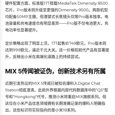
硬件配置方面，标准版17T搭载MediaTek Dimensity 8500
芯片，Pro版本则升级至更强的Dimensity 9500。两款机型
均配备50MP主摄，但潜望式长焦镜头仅限Pro版本独享。电
池容量和充电速度也有明显差异——Pro版不仅电池更大，充
电功率也显著提升。
定价策略出现了明显上浮。17T起售价749欧元，Pro版本则
达到999欧元，逼近千元大关。这一价格较前代产品有显著提
升，反映出小米在高端化道路上的持续尝试。
MIX 5传闻被证伪，创新技术另有所属
近期引发热议的MIX 5传闻已被知名爆料人Digital Chat
Station彻底澄清。此前外界根据内部代码数据库中的”Q5″型
号和”Hongkong”代号，推测小米将重启MIX旗舰系列。但
这位在小米产品信息领域拥有长期准确记录的爆料人明确指
出，这些标识符实际指向的是小米18系列。