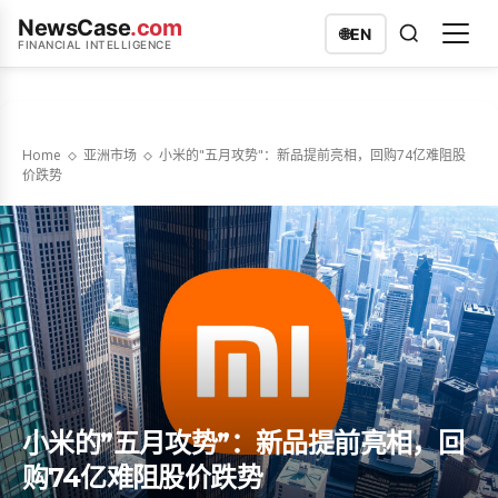
NewsCase
.com
🌐
EN
FINANCIAL INTELLIGENCE
Home
亚洲市场
小米的"五月攻势"：新品提前亮相，回购74亿难阻股
价跌势
小米的”五月攻势”：新品提前亮相，回
购74亿难阻股价跌势