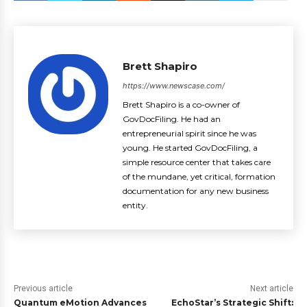
Brett Shapiro
https://www.newscase.com/
Brett Shapiro is a co-owner of
GovDocFiling. He had an
entrepreneurial spirit since he was
young. He started GovDocFiling, a
simple resource center that takes care
of the mundane, yet critical, formation
documentation for any new business
entity.
Previous article
Next article
Quantum eMotion Advances
EchoStar’s Strategic Shift: