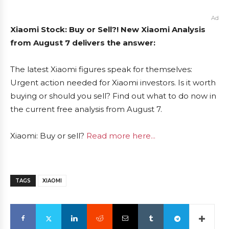
Ad
Xiaomi Stock: Buy or Sell?! New Xiaomi Analysis
from August 7 delivers the answer:
The latest Xiaomi figures speak for themselves:
Urgent action needed for Xiaomi investors. Is it worth
buying or should you sell? Find out what to do now in
the current free analysis from August 7.
Xiaomi: Buy or sell?
Read more here...
TAGS
XIAOMI