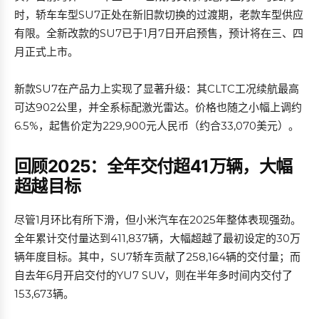
时，轿车车型SU7正处在新旧款切换的过渡期，老款车型供应
有限。全新改款的SU7已于1月7日开启预售，预计将在三、四
月正式上市。
新款SU7在产品力上实现了显著升级：其CLTC工况续航最高
可达902公里，并全系标配激光雷达。价格也随之小幅上调约
6.5%，起售价定为229,900元人民币（约合33,070美元）。
回顾2025：全年交付超41万辆，大幅
超越目标
尽管1月环比有所下滑，但小米汽车在2025年整体表现强劲。
全年累计交付量达到411,837辆，大幅超越了最初设定的30万
辆年度目标。其中，SU7轿车贡献了258,164辆的交付量；而
自去年6月开启交付的YU7 SUV，则在半年多时间内交付了
153,673辆。