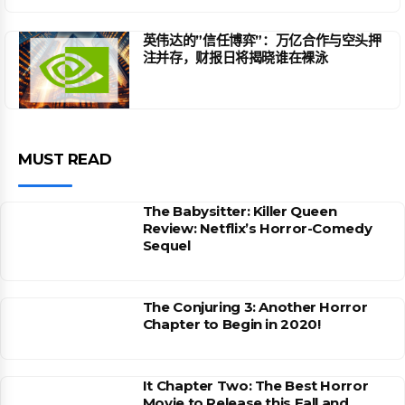
英伟达的”信任博弈”：万亿合作与空头押
注并存，财报日将揭晓谁在裸泳
MUST READ
The Babysitter: Killer Queen
Review: Netflix’s Horror-Comedy
Sequel
The Conjuring 3: Another Horror
Chapter to Begin in 2020!
It Chapter Two: The Best Horror
Movie to Release this Fall and