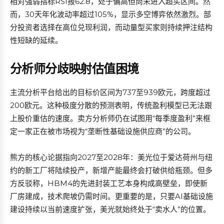
相对强弱指标RSI报62.8，处于偏高但尚未进入超买区间。然
而，30天年化波动率超过105%，显示多空博弈依然激烈。部
分投资者选择在高位兑现利润，而动量型买家则持续押注结构
性短缺的延续。
分析师分歧映射估值困境
主流分析平台给出的目标价区间为737至939欧元，跨度超过
200欧元。这种极度分散的预测表明，传统盈利模型已无法跟
上股价重估的速度。卖方分析师仍在试图用“每季度盈利”来框
定一家正在被市场视为“垄断性基础设施供应商”的公司。
熊方的核心论据指向2027至2028年：美光位于爱达荷州与纽
约的新工厂将陆续投产，新增产能最终会打破供给瓶颈。但多
方反驳称，HBM4的先进封装工艺本身构成高壁垒，即使新
厂房建成，技术爬坡仍需时间。更重要的是，只要AI基础设施
建设持续以当前速度扩张，美光就始终处于“卖水人”的位置。