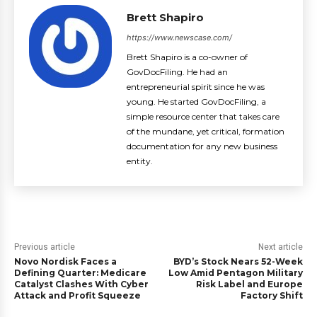
Brett Shapiro
https://www.newscase.com/
Brett Shapiro is a co-owner of
GovDocFiling. He had an
entrepreneurial spirit since he was
young. He started GovDocFiling, a
simple resource center that takes care
of the mundane, yet critical, formation
documentation for any new business
entity.
Previous article
Next article
Novo Nordisk Faces a
BYD’s Stock Nears 52-Week
Defining Quarter: Medicare
Low Amid Pentagon Military
Catalyst Clashes With Cyber
Risk Label and Europe
Attack and Profit Squeeze
Factory Shift