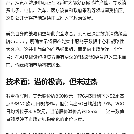
部，指责AI数据中心正在“吞噬”大部分存储芯片产能，导致消
费电子、电信、汽车、医疗设备和政府采购等领域遭受挤压。
这封公开信将存储短缺正式推入了政治议程。
美光自身的战略调整与此完全吻合。公司已决定放弃消费级品
牌Crusial，明确表示将把产能集中服务于数据中心和战略性
大客户。这并非简单的产品线重组，而是向市场传递一个信
号：在AI基础设施投资方拥有更深的“钱袋”和更急迫的需求面
前，传统终端市场将被挤出。
技术面：溢价极高，但未过热
截至撰写时，美光股价约860欧元，较6月3日创下的52周高
点938.70欧元下跌约8%，但仍高出50日均线约49%。200
日均线位于325欧元，当前股价溢价高达164%——这一数值
直观反映了市场对结构变化的定价速度。