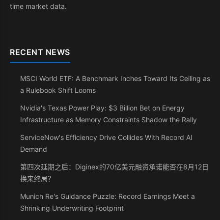
time market data.
RECENT NEWS
MSCI World ETF: A Benchmark Inches Toward Its Ceiling as
a Rulebook Shift Looms
Nvidia's Texas Power Play: $3 Billion Bet on Energy
Infrastructure as Memory Constraints Shadow the Rally
ServiceNow's Efficiency Drive Collides With Record AI
Demand
第四次延期之后：Diginex的70亿美元融资承诺能否在8月12日
换来终局？
Munich Re's Guidance Puzzle: Record Earnings Meet a
Shrinking Underwriting Footprint