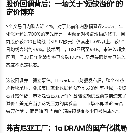
股价回调背后：一场关于“短缺溢价”的
定价博弈
7个交易日内跌去近14%，对于此前年内涨幅逼近200%、年
化涨幅超过700%的美光而言，更像是对极端涨幅的修正。目
前股价较200日均线（318.17欧元）仍高出150%以上，较50
日均线高出约45%。技术面上，RSI回落至59.5，未进入超卖
区间，但30日年化波动率已突破100%，显示筹码博弈已进入
高度不稳定状态。
这波回调并非孤立事件。Broadcom财报发布后，整个AI芯
片板块承压，叠加美国就业数据超预期引发的利率担忧，投资
者开始怀疑：市场是否已为所有AI基础设施供应商提前透支了
溢价？美光充当了这场压力的实验品——市场不再讨论“是否
需要存储”，而是追问“当前的短缺预期有多少已被资本化”。
弗吉尼亚工厂：1α DRAM的国产化棋局