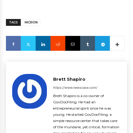
TAGS
MICRON
Brett Shapiro
https://www.newscase.com/
Brett Shapiro is a co-owner of
GovDocFiling. He had an
entrepreneurial spirit since he was
young. He started GovDocFiling, a
simple resource center that takes care
of the mundane, yet critical, formation