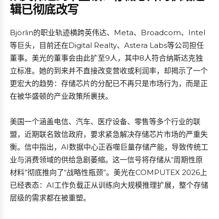
辑已彻底改写
Björlin的职业轨迹横跨英伟达、Meta、Broadcom、Intel
等巨头，目前还在Digital Realty、Astera Labs等公司担任
董事。美光的董事会由此扩至9人，其中8人符合纳斯达克独
立标准。她的到来并不直接改变营收或利润率，却揭示了一个
更宏大的趋势：存储芯片的分配已不再只是市场行为，而是正
在被华盛顿的产业政策所裹挟。
美国一个涵盖电信、汽车、医疗设备、零售等多个行业的联
盟，近期联名致信政府，要求紧急解决存储芯片市场的严重失
衡。信中指出，AI数据中心正吞噬巨量存储产能，导致传统工
业与消费领域的供给急剧萎缩。这一信号将存储从“周期性原
材料”彻底推向了“战略性瓶颈”。美光在COMPUTEX 2026上
已经表态：AI工作负载正从训练向大规模推理扩展，整个存储
层级的需求都在被重塑。