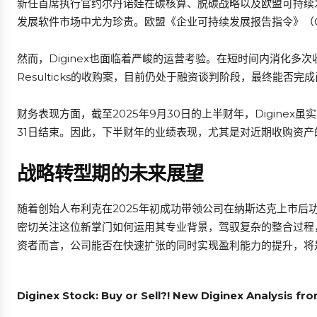
新任首席执行官约尔丹诺娃在碳核算、脱碳战略以及欧盟可持续
发展软件市场中尤为珍贵。欧盟《企业可持续发展报告指令》（
然而，Diginex也面临着严峻的运营考验。在短时间内消化
Resulticks的收购案，目前仍处于融资谈判阶段，最终能否完
财务表现方面，截至2025年9月30日的上半财年，Digine
31日结束。因此，下半财年的业绩表现，尤其是对近期收购资
战略转型期的未来展望
随着创始人布利克在2025年初成功带领公司在纳斯达克上市后
密切关注这位新掌门如何运用其专业背景，驾驭复杂的整合过程
资者而言，公司能否在快速扩张的同时实现盈利能力的提升，将
Diginex Stock: Buy or Sell?! New Diginex Analysis fr