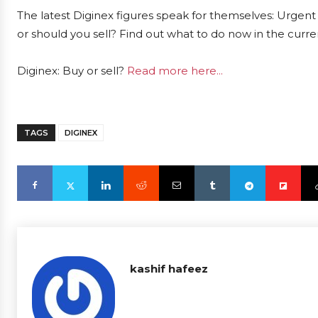
The latest Diginex figures speak for themselves: Urgent 
or should you sell? Find out what to do now in the curre
Diginex: Buy or sell?
Read more here...
TAGS
DIGINEX
kashif hafeez