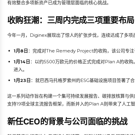
有效整合多项新资产已成为管理层面临的核心挑战。
收购狂潮：三周内完成三项重要布局
今年一月，Diginex展现出了惊人的扩张步伐，连续达成了多项
1月8日
：完成对The Remedy Project的收购，该公
1月14日
：以约5500万欧元的价格正式完成对Plan A的收
进入。
1月23日
：就巴西马托格罗索州的ESG基础设施项目签署了
这一系列动作旨在构建一个集可持续发展报告、碳排放核算与供应链
支持19项全球主流报告框架，而新并入的Plan A则带来了人
新任CEO的背景与公司面临的挑战