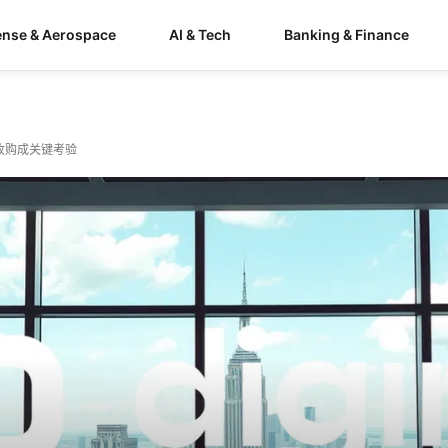
ense & Aerospace
AI & Tech
Banking & Finance
宗收购成关键考验