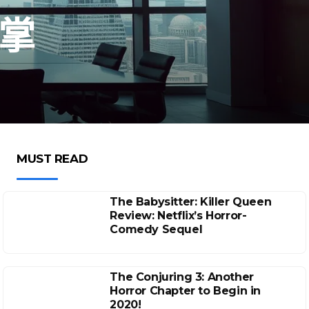
新掌
MUST READ
The Babysitter: Killer Queen
Review: Netflix’s Horror-
Comedy Sequel
The Conjuring 3: Another
Horror Chapter to Begin in
2020!