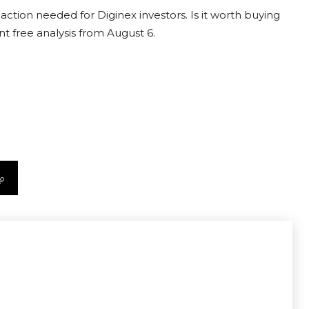
action needed for Diginex investors. Is it worth buying
nt free analysis from August 6.