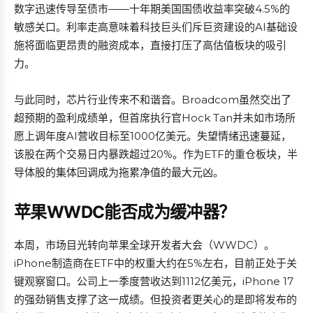
数字迅速传导至债市——十年期美国国债收益率突破4.5%的
敏感关口。利率走高意味着科技巨头们斥巨资建设的AI基础设
施将面临更昂贵的融资成本，直接打压了高估值板块的吸引
力。
与此同时，芯片行业传来不和谐音。Broadcom虽然交出了
超预期的盈利成绩单，但首席执行官Hock Tan并未如市场所
愿上调年度AI营收目标至1000亿美元。失望情绪迅速蔓延，
该股在两个交易日内暴跌超过20%。作为ETF的重仓板块，半
导体股的集体回调成为拖累净值的最大元凶。
苹果WWDC能否成为缓冲器？
本周，市场目光转向苹果全球开发者大会（WWDC）。
iPhone制造商在ETF中的权重大约在5%左右，目前正处于关
键观察窗口。公司上一季度营收达到1112亿美元，iPhone 17
的强劲销售支撑了这一成绩。但投资者更关心的是即将发布的