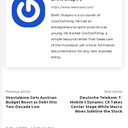
https://www.newscase.com/
Brett Shapiro is a co-owner of
GovDocFiling. He had an
entrepreneurial spirit since he was
young. He started GovDocFiling, a
simple resource center that takes care
of the mundane, yet critical, formation
documentation for any new business
entity.
Previous article
Next article
Voestalpine Gets Austrian
Deutsche Telekom: T-
Budget Boost as Debt Hits
Mobile’s Dynamic CX Takes
Two-Decade Low
Center Stage While Macro
Woes Sideline the Stock