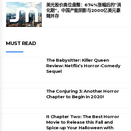
美光股价高位盘整：674%涨幅后的”消
化期”，中国产能阴影与2000亿美元豪
赌并存
MUST READ
The Babysitter: Killer Queen
Review: Netflix’s Horror-Comedy
Sequel
The Conjuring 3: Another Horror
Chapter to Begin in 2020!
It Chapter Two: The Best Horror
Movie to Release this Fall and
Spice-up Your Halloween with