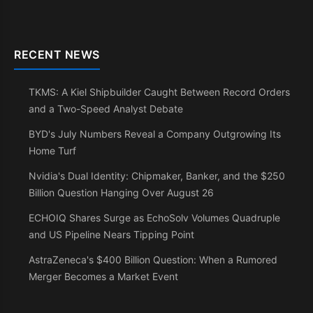
RECENT NEWS
TKMS: A Kiel Shipbuilder Caught Between Record Orders
and a Two-Speed Analyst Debate
BYD's July Numbers Reveal a Company Outgrowing Its
Home Turf
Nvidia's Dual Identity: Chipmaker, Banker, and the $250
Billion Question Hanging Over August 26
ECHOIQ Shares Surge as EchoSolv Volumes Quadruple
and US Pipeline Nears Tipping Point
AstraZeneca's $400 Billion Question: When a Rumored
Merger Becomes a Market Event