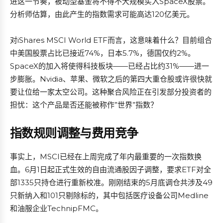
进这一节奏，被动型基金将不得不大规模买入SpaceX股票。
分析师估算，由此产生的指数需求可能高达120亿美元。
对iShares MSCI World ETF而言，这意味着什么？目前组合
中美国股票占比已接近74%，日本5.7%，德国仅约2%。
SpaceX的加入将使得科技板块——已经占比约31%——进一
步膨胀。Nvidia、苹果、微软之后的第四大重仓股或许很快就
要让位给一家太空公司。这种聚合风险正在引发部分投资者的
担忧：这个产品是否还能被称作”世界”指数？
指数规则调整与费用竞争
事实上，MSCI已经在上周完成了年内最重要的一次指数换
血。6月1日起正式生效的自由流通股因子调整，要求ETF对全
部1335只持仓进行重新校准。刚刚结束的5月底调仓共涉及49
只新纳入和101只剔除标的，其中包括医疗设备公司Medline
和油服企业TechnipFMC。