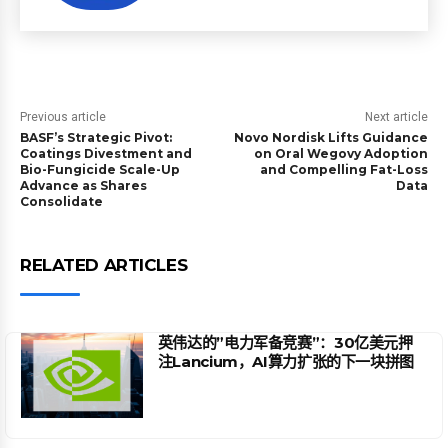
Previous article
Next article
BASF’s Strategic Pivot:
Novo Nordisk Lifts Guidance
Coatings Divestment and
on Oral Wegovy Adoption
Bio-Fungicide Scale-Up
and Compelling Fat-Loss
Advance as Shares
Data
Consolidate
RELATED ARTICLES
英伟达的”电力军备竞赛”：30亿美元押
注Lancium，AI算力扩张的下一块拼图