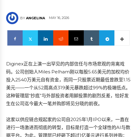
MAY 16, 2026
BY
ANGELINA
Diginex正在上演一出罕见的内部信任与市场悲观的背离戏
码。公司创始人Miles Pelham刚以每股5.65美元的加权均价
投入2540万美元自有资金，而同一只股票近期最低曾跌至1.15
美元——一个从52周高点319美元暴跌超过99%的极端低点。
这种管理层“抄底”与外部投资者用脚投票的剧烈反差，恰好发
生在公司迄今最大一笔并购即将见分晓的前夜。
这家以供应链合规起家的公司自2025年1月IPO以来，一直在
进行一场激进而彻底的转型，目标是打造一个全球性的AI与数
据平台。为此，管理层已经砸下超过1亿美元进行系列并购：