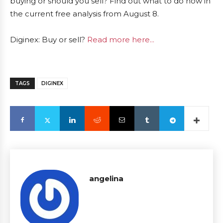
buying or should you sell? Find out what to do now in
the current free analysis from August 8.
Diginex: Buy or sell?
Read more here...
TAGS
DIGINEX
angelina