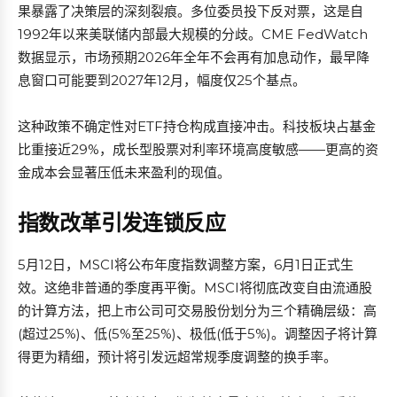
果暴露了决策层的深刻裂痕。多位委员投下反对票，这是自
1992年以来美联储内部最大规模的分歧。CME FedWatch
数据显示，市场预期2026年全年不会再有加息动作，最早降
息窗口可能要到2027年12月，幅度仅25个基点。
这种政策不确定性对ETF持仓构成直接冲击。科技板块占基金
比重接近29%，成长型股票对利率环境高度敏感——更高的资
金成本会显著压低未来盈利的现值。
指数改革引发连锁反应
5月12日，MSCI将公布年度指数调整方案，6月1日正式生
效。这绝非普通的季度再平衡。MSCI将彻底改变自由流通股
的计算方法，把上市公司可交易股份划分为三个精确层级：高
(超过25%)、低(5%至25%)、极低(低于5%)。调整因子将计算
得更为精细，预计将引发远超常规季度调整的换手率。