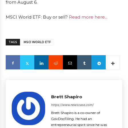
from August 6.
MSCI World ETF: Buy or sell?
Read more here...
TAGS
MSCI WORLD ETF
Brett Shapiro
https://www.newscase.com/
Brett Shapiro is a co-owner of
GovDocFiling. He had an
entrepreneurial spirit since he was