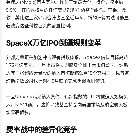
英伟达(Nvidia)首当其冲。作为基金最大单一持仓，权重约
5.8%，其指数权重的任何变动都将牵动整个组合。苹果、微
软、英伟达三家公司合计占基金近14%，新的计算方法可能显
著改变这些科技巨头的配置比例。
SpaceX万亿IPO倒逼规则变革
外部力量正在加速冲击现有指数体系。SpaceX估值目标高达
1.75万亿美元，一旦上市将立即跻身全球十大市值公司。纳斯
达克已将超级大盘股的纳入审核期缩短至15个交易日，标普道
琼斯指数公司也计划在5月底前完成类似规则修订。
一旦SpaceX满足纳入条件，追踪指数的ETF将被迫大规模买
入。MSCI预计，这将导致基金持仓向美国市场及航空航天板
块显著倾斜。
费率战中的差异化竞争