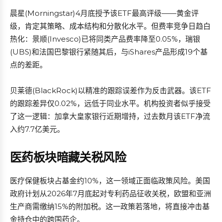
晨星(Morningstar)4月底授予该ETF最高评级——黄金评
级，肯定其策略、成本结构和分散化水平。但费率竞争日趋白
热化：景顺(Invesco)已将同类产品费率降至0.05%，瑞银
(UBS)和法国巴黎银行紧随其后，与iShares产品形成19个基
点的差距。
贝莱德(BlackRock)以精准的跟踪误差作为反击武器。该ETF
的跟踪差异仅0.02%，远低于同业水平。机构投资者似乎接受
了这一逻辑：加拿大皇家银行近期增持，过去数月该ETF净流
入约7.7亿美元。
医药板块暗藏关税风险
医疗保健板块占基金约10%，这一领域正面临政策风险。美国
政府计划从2026年7月底起对专利药品征收关税，欧盟和亚洲
生产商需缴纳15%的附加税。这一政策若落地，将直接冲击基
金持仓中的跨国药企。