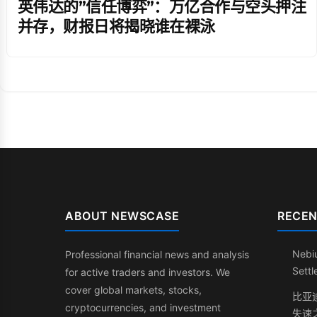
英伟达的”信任博弈”：万亿合作与空头押注
并存，财报日将揭晓谁在裸泳
ABOUT NEWSCASE
RECEN
Nebi
Professional financial news and analysis
Sett
for active traders and investors. We
cover global markets, stocks,
比亚
cryptocurrencies, and investment
失速