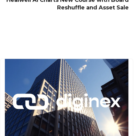
Healwell AI Charts New Course with Board
Reshuffle and Asset Sale