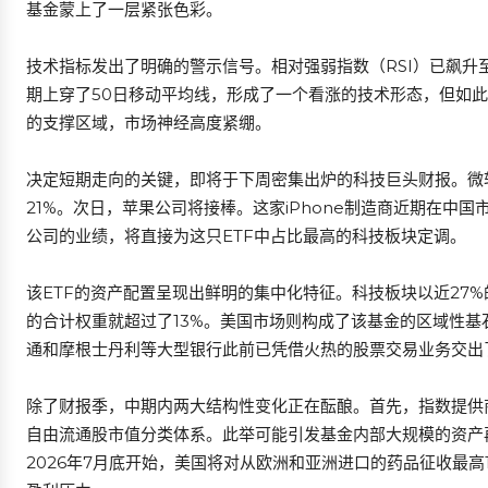
基金蒙上了一层紧张色彩。
技术指标发出了明确的警示信号。相对强弱指数（RSI）已飙升
期上穿了50日移动平均线，形成了一个看涨的技术形态，但如此
的支撑区域，市场神经高度紧绷。
决定短期走向的关键，即将于下周密集出炉的科技巨头财报。微
21%。次日，苹果公司将接棒。这家iPhone制造商近期在中
公司的业绩，将直接为这只ETF中占比最高的科技板块定调。
该ETF的资产配置呈现出鲜明的集中化特征。科技板块以近27
的合计权重就超过了13%。美国市场则构成了该基金的区域性基
通和摩根士丹利等大型银行此前已凭借火热的股票交易业务交出
除了财报季，中期内两大结构性变化正在酝酿。首先，指数提供商
自由流通股市值分类体系。此举可能引发基金内部大规模的资产
2026年7月底开始，美国将对从欧洲和亚洲进口的药品征收最高