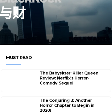
热与财
MUST READ
The Babysitter: Killer Queen
Review: Netflix’s Horror-
Comedy Sequel
The Conjuring 3: Another
Horror Chapter to Begin in
2020!