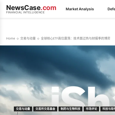
NewsCase
.com
Market Analysis
Def
FINANCIAL INTELLIGENCE
Home
交易与动量
全球核心ETF高位震荡：技术面过热与财报季的博弈
交易与动量
交易所交易基金
制药与生物科技
市场评论
科技与软