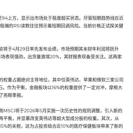
至94上方，显示出市场处于极度超买状态。尽管短期趋势线在近
极端的RSI读数往往预示着短期回调风险。当前价格正试探关键
软将于4月29日率先发布业绩，市场预期其本财年利润将跃升
国市场表现强劲，出货量激增20%，其财报表现备受关注。这两家
%的权重占据绝对主导地位，其中仅英伟达、苹果和微软三家公司
石。作为平衡，金融板块以16%的权重提供了一定对冲，摩根大
了亮眼季报。
MSCI将于2026年5月实施一次历史性的规则调整，引入新的
再平衡，并显著改变英伟达等超大型成分股的权重。其次，从
15%的关税，这为占投资组合近10%的医疗保健板块带来了新的