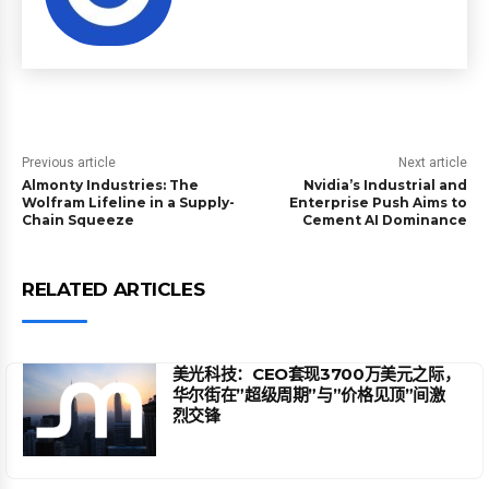
Previous article
Next article
Almonty Industries: The
Nvidia’s Industrial and
Wolfram Lifeline in a Supply-
Enterprise Push Aims to
Chain Squeeze
Cement AI Dominance
RELATED ARTICLES
美光科技：CEO套现3700万美元之际，
华尔街在”超级周期”与”价格见顶”间激
烈交锋