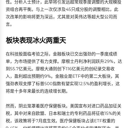
性。分析人士预计，此举将引发远超常规季度调整的大规模投
资组合再平衡。与上一次仅涉及45只成分股的调整相比，此
次改革的影响将更为深远，尤其是对英伟达等超大型公司而
言。
板块表现冰火两重天
在科技股面临考验之际，金融板块已交出强劲的一季度成绩
单，为市场提供了有力支撑。摩根士丹利净利润跃升29%，达
到55.7亿美元。摩根大通则创下116亿美元的创纪录交易收
入，盈利超出预期约9%。金融业是ETF中的第二大板块，其
强劲表现支撑了标普500指数有望实现12.5%的盈利增长，这
将是十多年来最长的连续增长期。
然而，阴云笼罩着医疗保健板块。美国宣布对进口药品加征关
税，其中对来自欧盟、日本和瑞士的专利药品将征收15%的关
税，该政策将于7月底生效。医疗保健板块占该ETF权重的