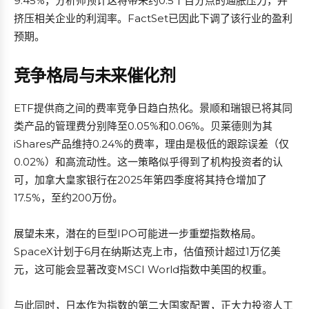
9.45%，分析师预计这将带来约0.5个百分点的通胀压力，并
挤压相关企业的利润率。FactSet已因此下调了该行业的盈利
预期。
竞争格局与未来催化剂
ETF提供商之间的费率竞争日趋白热化。景顺和瑞银已将其同
类产品的管理费分别降至0.05%和0.06%。贝莱德则为其
iShares产品维持0.24%的费率，理由是极低的跟踪误差（仅
0.02%）和高流动性。这一策略似乎得到了机构投资者的认
可，加拿大皇家银行在2025年第四季度将其持仓增加了
17.5%，至约200万份。
展望未来，潜在的巨型IPO可能进一步重塑指数格局。
SpaceX计划于6月在纳斯达克上市，估值预计超过1万亿美
元，这可能会显著改变MSCI World指数中美国的权重。
与此同时，日本作为指数的第二大国家配置，正大力投资人工