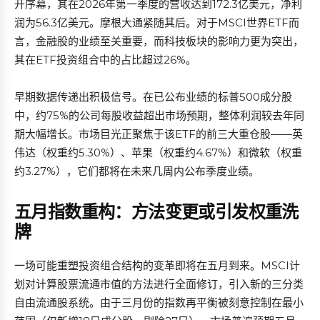
开序幕，其在2026年第一季度的营收达到172.3亿美元，净利
润为56.3亿美元。摩根大通紧随其后。对于MSCI世界ETF而
言，金融股的业绩至关重要，而科技板块的影响力更为突出，
其在ETF投资组合中的占比超过26%。
早期数据传递出积极信号。在已公布业绩的标普500成分股
中，约75%的公司每股收益超出市场预期，整体利润较去年同
期大幅增长。市场目光正聚焦于该ETF的前三大重仓股——英
伟达（权重约5.30%）、苹果（权重约4.67%）和微软（权重
约3.27%），它们都将在未来几周内公布季度业绩。
五月指数重构：方法变更或引发权重洗
牌
一场可能重塑投资组合结构的变革即将在五月到来。MSCI计
划对计算股票流通市值的方法进行全面修订，引入新的三分类
自由流通股系统。由于三月份的指数再平衡被刻意控制在最小