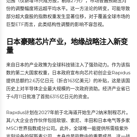
范围（仅新增18只成分股，剔除27只），市场普遍预期五月
份的调整幅度将远超平均水平。这一方法论的转变，可能导致
部分超大盘股的指数权重发生显著位移，对于覆盖全球市场的
巨型ETF而言，此类结构性调整的影响不容忽视。
日本豪赌芯片产业，地缘战略注入新变
量
来自日本的产业政策为全球科技链注入了强劲动力。作为该指
数的第二大国家权重，日本政府宣布向芯片初创企业Rapidus
提供总额约2.6万亿日元（折合163亿美元）的补贴，这是该国
历史上对半导体企业最大规模的一次政府资助。经济产业省已
于4月11日批准了首批6315亿日元的资金。
Rapidus计划在2027年前于北海道开始生产2纳米制程芯片。
其八大企业合作伙伴包括软银、索尼、丰田和日本电气等多家
MSCI世界指数成分公司。此外，全球唯一能提供所需极紫外
光刻设备的阿斯麦公司，本身也是指数中的重要成员。这一战