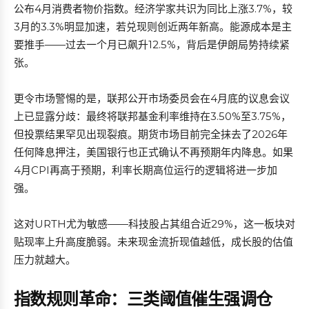
公布4月消费者物价指数。经济学家共识为同比上涨3.7%，较
3月的3.3%明显加速，若兑现则创近两年新高。能源成本是主
要推手——过去一个月已飙升12.5%，背后是伊朗局势持续紧
张。
更令市场警惕的是，联邦公开市场委员会在4月底的议息会议
上已显露分歧：最终将联邦基金利率维持在3.50%至3.75%，
但投票结果罕见出现裂痕。期货市场目前完全抹去了2026年
任何降息押注，美国银行也正式确认不再预期年内降息。如果
4月CPI再高于预期，利率长期高位运行的逻辑将进一步加
强。
这对URTH尤为敏感——科技股占其组合近29%，这一板块对
贴现率上升高度脆弱。未来现金流折现值越低，成长股的估值
压力就越大。
指数规则革命：三类阈值催生强调仓