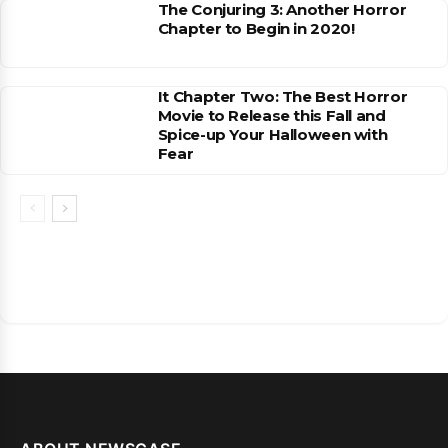
The Conjuring 3: Another Horror
Chapter to Begin in 2020!
It Chapter Two: The Best Horror
Movie to Release this Fall and
Spice-up Your Halloween with
Fear