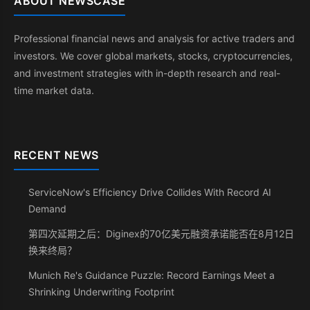
ABOUT NEWSCASE
Professional financial news and analysis for active traders and
investors. We cover global markets, stocks, cryptocurrencies,
and investment strategies with in-depth research and real-
time market data.
RECENT NEWS
ServiceNow's Efficiency Drive Collides With Record AI
Demand
第四次延期之后：Diginex的70亿美元融资承诺能否在8月12日
换来终局？
Munich Re's Guidance Puzzle: Record Earnings Meet a
Shrinking Underwriting Footprint