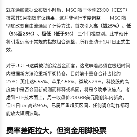
就在通胀数据公布数小时后，MSCI将于今晚23:00（CEST）
披露其5月指数审议结果。这并非例行季度调整——MSCI将
彻底改变自由流通因子计算方法，首次引入
高（超25%）、低
（5%至25%）、极低（低于5%）
三个门槛类别。此举预计
将引发远高于常规的指数组合调整，所有变动于6月1日正式生
效。
对于URTH这类被动追踪基金而言，这意味着必须在极短时间
内根据新方法论重新平衡持仓。目前前十重仓合计占比约
27%：英伟达5.55%、苹果4.56%、微软3.29%。科技股的高
度集中是否会因新规则而稀释或巩固，将是今晚争议焦点。考
虑到ETF技术面上，周一收盘价200.88美元刚创年内新高，
但14日RSI高达94.6，已属严重超买区间，任何调仓动作都可
能放大短期波动。
费率差距拉大，但资金用脚投票