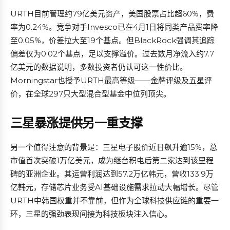
URTH目前管理约79亿美元资产，美国股票占比超60%，费
率为0.24%。竞争对手Invesco已在4月1日将同类产品费率降
至0.05%，价差拉大至19个基点。但BlackRock强调其追踪
偏差仅为0.02个基点，足以支撑溢价。过去数月净流入约7.7
亿美元的数据说明，多数投资者仍认可这一性价比。
Morningstar也授予URTH最高等级——金牌评级及五星评
价，在全球297只大型混合型基金中位列顶尖。
三星暴涨提供另一重支撑
另一个值得注意的背景是：三星电子股价近日飙升逾15%，总
市值首次突破1万亿美元，成为继台积电后第二家达到该里程
碑的亚洲企业。其运营利润达到57.2万亿韩元，营收133.9万
亿韩元，存储芯片业务受AI基础设施需求拉动大幅增长。尽管
URTH中韩国权重并不靠前，但作为全球科技供应链的重要一
环，三星的强劲表现间接为科技板块注入信心。