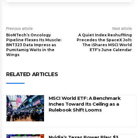
Previous article
Next article
BioNTech’s Oncology
A Quiet Index Reshuffling
Pipeline Flexes Its Muscle:
Precedes the SpaceX Jolt:
BNT323 Data Impress as
The iShares MSCI World
Pumitamig Waits in the
ETF’s June Calendar
Wings
RELATED ARTICLES
MSCI World ETF: A Benchmark
Inches Toward Its Ceiling as a
Rulebook Shift Looms
Nvidia’s Texas Power Play: $3