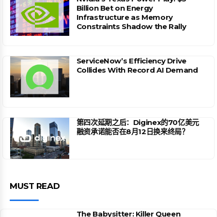
Billion Bet on Energy
Infrastructure as Memory
Constraints Shadow the Rally
ServiceNow’s Efficiency Drive
Collides With Record AI Demand
第四次延期之后：Diginex的70亿美元
融资承诺能否在8月12日换来终局？
MUST READ
The Babysitter: Killer Queen