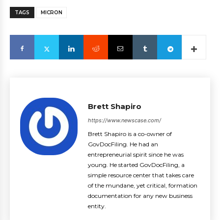
TAGS
MICRON
Brett Shapiro
https://www.newscase.com/
Brett Shapiro is a co-owner of
GovDocFiling. He had an
entrepreneurial spirit since he was
young. He started GovDocFiling, a
simple resource center that takes care
of the mundane, yet critical, formation
documentation for any new business
entity.