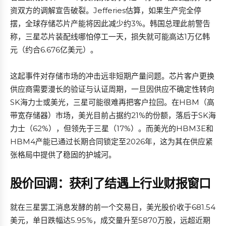
资双方的调解宣告破裂。Jefferies估算，如果生产完全停
摆，全球存储芯片产能将因此减少约3%。韩国总理此前警告
称，三星芯片装配线哪怕停工一天，损失就可能高达1万亿韩
元（约合6.676亿美元）。
这起事件对存储市场的冲击远非短期产量问题。芯片客户更换
供应商需要漫长的验证与认证周期，一旦因供应不确定性转向
SK海力士或美光，三星可能很难再把客户拉回。在HBM（高
带宽存储器）市场，美光目前占据约21%的份额，落后于SK海
力士（62%），但领先于三星（17%）。而美光的HBM3E和
HBM4产能已通过长期合同锁定至2026年，这为其在供应紧
张格局中提供了稳固的护城河。
股价回调：获利了结遇上行业财报窗口
就在三星罢工消息发酵的前一个交易日，美光股价收于681.54
美元，单日跌幅达5.95%，成交量升至5870万股，远超近期