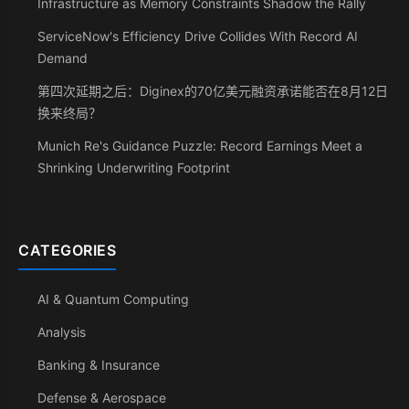
Infrastructure as Memory Constraints Shadow the Rally
ServiceNow's Efficiency Drive Collides With Record AI
Demand
第四次延期之后：Diginex的70亿美元融资承诺能否在8月12日
换来终局？
Munich Re's Guidance Puzzle: Record Earnings Meet a
Shrinking Underwriting Footprint
CATEGORIES
AI & Quantum Computing
Analysis
Banking & Insurance
Defense & Aerospace