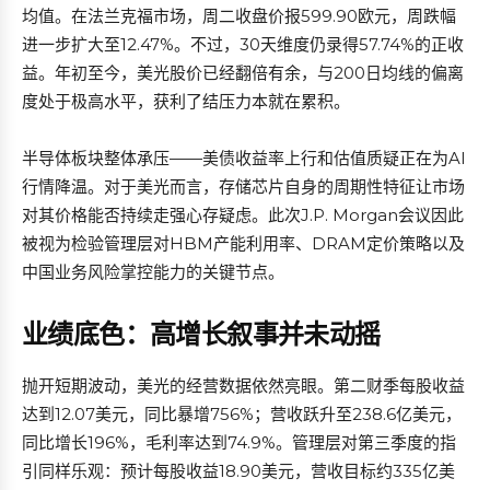
均值。在法兰克福市场，周二收盘价报599.90欧元，周跌幅
进一步扩大至12.47%。不过，30天维度仍录得57.74%的正收
益。年初至今，美光股价已经翻倍有余，与200日均线的偏离
度处于极高水平，获利了结压力本就在累积。
半导体板块整体承压——美债收益率上行和估值质疑正在为AI
行情降温。对于美光而言，存储芯片自身的周期性特征让市场
对其价格能否持续走强心存疑虑。此次J.P. Morgan会议因此
被视为检验管理层对HBM产能利用率、DRAM定价策略以及
中国业务风险掌控能力的关键节点。
业绩底色：高增长叙事并未动摇
抛开短期波动，美光的经营数据依然亮眼。第二财季每股收益
达到12.07美元，同比暴增756%；营收跃升至238.6亿美元，
同比增长196%，毛利率达到74.9%。管理层对第三季度的指
引同样乐观：预计每股收益18.90美元，营收目标约335亿美