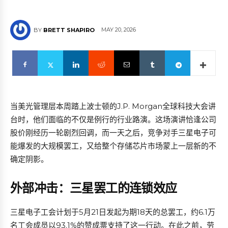
MAY 20, 2026
BY
BRETT SHAPIRO
当美光管理层本周踏上波士顿的J.P. Morgan全球科技大会讲
台时，他们面临的不仅是例行的行业路演。这场演讲恰逢公司
股价刚经历一轮剧烈回调，而一天之后，竞争对手三星电子可
能爆发的大规模罢工，又给整个存储芯片市场蒙上一层新的不
确定阴影。
外部冲击：三星罢工的连锁效应
三星电子工会计划于5月21日发起为期18天的总罢工，约6.1万
名工会成员以93.1%的赞成票支持了这一行动。在此之前，劳